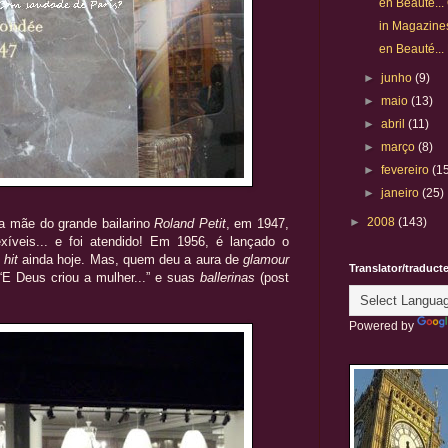
en Beauté..
in Magazines.
en Beauté..
►
junho
(9)
►
maio
(13)
►
abril
(11)
►
março
(8)
►
fevereiro
(1
►
janeiro
(25)
►
2008
(143)
a mãe do grande bailarino
Roland Petit
, em 1947,
exíveis... e foi atendido! Em 1956, é lançado o
m
hit
ainda hoje. Mas, quem deu a aura de
glamour
Translator/traduct
“E Deus criou a mulher...” e suas
ballerinas
(post
Powered by