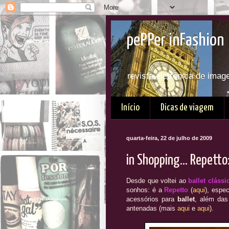
pePPer inFashion 
revista eletrônica de imag
Início
Dicas de viagem
quarta-feira, 22 de julho de 2009
in Shopping... Repetto:
Desde que voltei ao
ballet clássi
sonhos: é a
Repetto
(
aqui
), espe
acessórios para
ballet
, além da
antenadas (mais
aqui
e
aqui
).