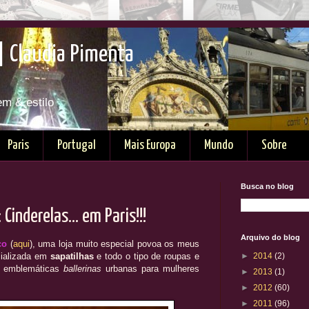
| Claudia Pimenta
em & estilo
Paris
Portugal
Mais Europa
Mundo
Sobre
Busca no blog
 Cinderelas... em Paris!!!
Arquivo do blog
co
(
aqui
), uma loja muito especial povoa os meus
cializada em
sapatilhas
e todo o tipo de roupas e
►
2014
(2)
s emblemáticas
ballerinas
urbanas para mulheres
►
2013
(1)
►
2012
(60)
►
2011
(96)