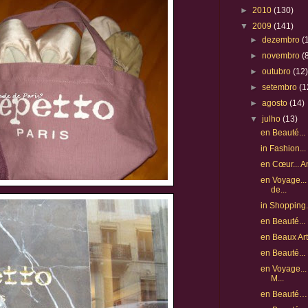
►
2010
(130)
▼
2009
(141)
►
dezembro
(
►
novembro
(
►
outubro
(12
►
setembro
(1
►
agosto
(14)
▼
julho
(13)
en Beauté..
in Fashion..
en Cœur... 
en Voyage...
de...
in Shopping..
en Beauté...
en Beaux Arts
en Beauté..
en Voyage... 
M...
en Beauté… 