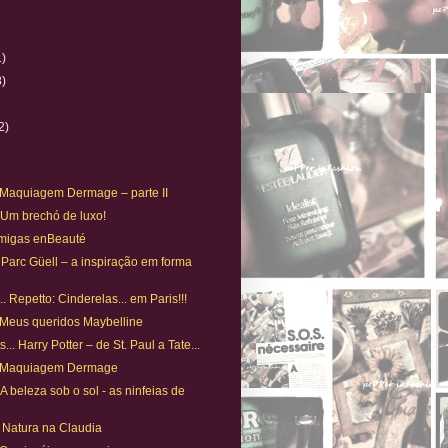
1)
8)
)
2)
. Maquiagem Dermage – parte II
. Um brechó de luxo!
Amigas enBeauté
 Parc Güell – a inspiração em forma
. Repetto: Cinderelas... em Paris!!!
 Meus queridos Maybelline
... Harry Potter – de St. Paul a Tate...
. Maquiagem Dermage
A beleza sob o sol - as ninfeias de
Natura na Claudia