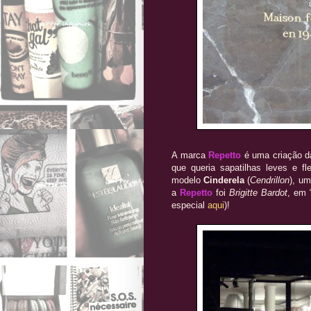
A marca
Repetto
é uma criação d
que queria sapatilhas leves e fl
modelo
Cinderela
(
Cendrillon
), u
a
Repetto
foi
Brigitte Bardot
, em 
especial
aqui
)!