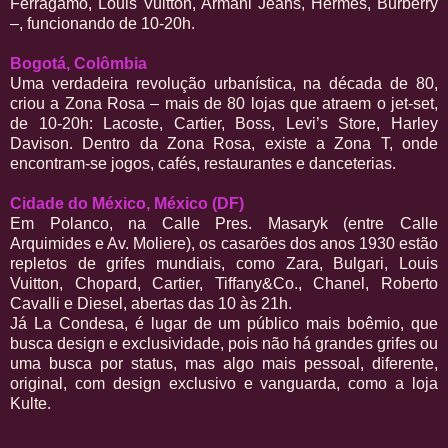
Ferragamo, Louis Vuitton, Armani Jeans, Hermès, Burberry
–, funcionando de 10-20h.
Bogotá, Colômbia
Uma verdadeira revolução urbanística, na década de 80,
criou a Zona Rosa – mais de 80 lojas que atraem o jet-set,
de 10-20h: Lacoste, Cartier, Boss, Levi’s Store, Harley
Davison. Dentro da Zona Rosa, existe a Zona T, onde
encontram-se jogos, cafés, restaurantes e danceterias.
Cidade do México, México (DF)
Em Polanco, na Calle Pres. Masaryk (entre Calle
Arquimides e Av. Moliere), os casarões dos anos 1930 estão
repletos de grifes mundiais, como Zara, Bulgari, Louis
Vuitton, Chopard, Cartier, Tiffany&Co., Chanel, Roberto
Cavalli e Diesel, abertas das 10 às 21h.
Já La Condesa, é lugar de um público mais boêmio, que
busca design e exclusividade, pois não há grandes grifes ou
uma busca por status, mas algo mais pessoal, diferente,
original, com design exclusivo e vanguarda, como a loja
Kulte.