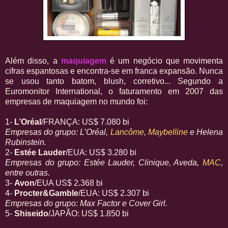
Além disso, a
maquiagem
é um negócio que movimenta
cifras espantosas e encontra-se em franca expansão. Nunca
se usou tanto batom, blush, corretivo... Segundo a
Euromonitor International, o faturamento em 2007 das
empresas de maquiagem no mundo foi:
1-
L’Oréal
/FRANÇA: US$ 7.080 bi
Empresas do grupo: L’Oréal,
Lancôme
,
Maybelline
e Helena
Rubinstein.
2-
Estée Lauder
/EUA: US$ 3.280 bi
Empresas do grupo: Estée Lauder, Clinique, Aveda,
MAC
,
entre outras.
3-
Avon
/EUA US$ 2.368 bi
4-
Procter&Gamble
/EUA: US$ 2.307 bi
Empresas do grupo: Max Factor e Cover Girl.
5-
Shiseido
/JAPÃO: US$ 1.850 bi