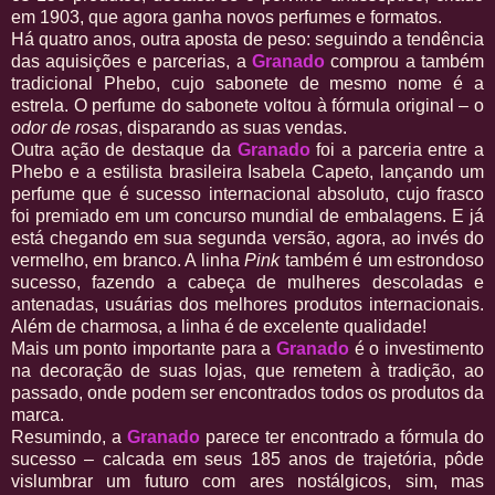
em 1903, que agora ganha novos perfumes e formatos.
Há quatro anos, outra aposta de peso: seguindo a tendência
das aquisições e parcerias, a
Granado
comprou a também
tradicional Phebo, cujo sabonete de mesmo nome é a
estrela. O perfume do sabonete voltou à fórmula original – o
odor de rosas
, disparando as suas vendas.
Outra ação de destaque da
Granado
foi a parceria entre a
Phebo e a estilista brasileira Isabela Capeto, lançando um
perfume que é sucesso internacional absoluto, cujo frasco
foi premiado em um concurso mundial de embalagens. E já
está chegando em sua segunda versão, agora, ao invés do
vermelho, em branco. A linha
Pink
também é um estrondoso
sucesso, fazendo a cabeça de mulheres descoladas e
antenadas, usuárias dos melhores produtos internacionais.
Além de charmosa, a linha é de excelente qualidade!
Mais um ponto importante para a
Granado
é o investimento
na decoração de suas lojas, que remetem à tradição, ao
passado, onde podem ser encontrados todos os produtos da
marca.
Resumindo, a
Granado
parece ter encontrado a fórmula do
sucesso – calcada em seus 185 anos de trajetória, pôde
vislumbrar um futuro com ares nostálgicos, sim, mas