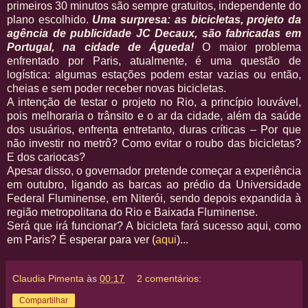
primeiros 30 minutos são sempre gratuitos, independente do
plano escolhido.
Uma surpresa: as bicicletas, projeto da
agência de publicidade JC Decaux, são fabricadas em
Portugal, na cidade de Águeda!
O maior problema
enfrentado por Paris, atualmente, é uma questão de
logística: algumas estações podem estar vazias ou então,
cheias e sem poder receber novas bicicletas.
A intenção de testar o projeto no Rio, a princípio louvável,
pois melhoraria o trânsito e o ar da cidade, além da saúde
dos usuários, enfrenta entretanto, duras críticas – Por que
não investir no metrô? Como evitar o roubo das bicicletas?
E dos cariocas?
Apesar disso, o governador pretende começar a experiência
em outubro, ligando as barcas ao prédio da Universidade
Federal Fluminense, em Niterói, sendo depois expandida à
região metropolitana do Rio e Baixada Fluminense.
Será que irá funcionar? A bicicleta fará sucesso aqui, como
em Paris? É esperar para ver (
aqui
)...
Claudia Pimenta
às
00:17
2 comentários:
Compartilhar