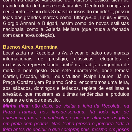
grande oferta de bares e restaurantes. Centro de compras a
céu aberto – é um dos 8 mais luxuosos do mundo! –, possui
lojas das grandes marcas como Tiffany&Co., Louis Vuitton,
Giorgio Armani e Bulgari, assim como de novos estilistas
nacionais, como a Galeria Melissa (que muda a fachada
com cada nova coleção).
Buenos Aires, Argentina
Localizada na Recoleta, a Av. Alvear é palco das marcas
internacionais de prestígio, clássicas, elegantes e
exclusivas, representando também a tradição argentina de
moda e bom gosto. São sete quarteirões, onde temos:
Cartier, Escada, Nike, Louis Vuitton, Ralph Lauren, Já na
Praça Cortázar, em Palermo Soho, encontramos uma feira,
aos sábados, domingos e feriados, repleta de estilistas e
artesãos, que mostram as últimas tendências e produtos
originais e cheios de estilo.
Minha dica:
não deixe de visitar a feira da Recoleta, na
Plaza Francia, nos fins-de-semana: há todo tipo de
artesanato, mas, em particular, o que me atrai são as jóias
em prata com pedras. Não tenha pressa e percorra toda a
feira antes de decidir o que comprar, pois, mesmo em pesos