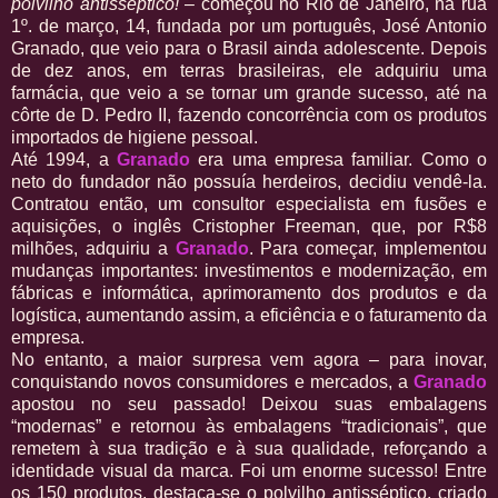
polvilho antisséptico!
– começou no Rio de Janeiro, na rua
1º. de março, 14, fundada por um português, José Antonio
Granado, que veio para o Brasil ainda adolescente. Depois
de dez anos, em terras brasileiras, ele adquiriu uma
farmácia, que veio a se tornar um grande sucesso, até na
côrte de D. Pedro II, fazendo concorrência com os produtos
importados de higiene pessoal.
Até 1994, a
Granado
era uma empresa familiar. Como o
neto do fundador não possuía herdeiros, decidiu vendê-la.
Contratou então, um consultor especialista em fusões e
aquisições, o inglês Cristopher Freeman, que, por R$8
milhões, adquiriu a
Granado
. Para começar, implementou
mudanças importantes: investimentos e modernização, em
fábricas e informática, aprimoramento dos produtos e da
logística, aumentando assim, a eficiência e o faturamento da
empresa.
No entanto, a maior surpresa vem agora – para inovar,
conquistando novos consumidores e mercados, a
Granado
apostou no seu passado! Deixou suas embalagens
“modernas” e retornou às embalagens “tradicionais”, que
remetem à sua tradição e à sua qualidade, reforçando a
identidade visual da marca. Foi um enorme sucesso! Entre
os 150 produtos, destaca-se o polvilho antisséptico, criado