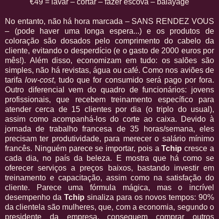
€49 = lavar – cortar – fazer escova – balayage
No entanto, não há hora marcada – SANS RENDEZ VOUS
– (pode haver uma longa espera...) e os produtos de
coloração são dosados pelo comprimento do cabelo da
cliente, evitando o desperdício (e o gasto de 2000 euros por
mês!). Além disso, economizam em tudo: os salões são
simples, não há revistas, água ou café. Como nos aviões de
tarifa
low-cost
, tudo que for consumido será pago por fora.
Outro diferencial vem do quadro de funcionários: jovens
profissionais, que recebem treinamento específico para
atender cerca de 15 clientes por dia (o triplo do usual),
assim como acompanhá-los do corte ao caixa. Devido à
jornada de trabalho francesa de 35 horas/semana, eles
precisam ter produtividade, para merecer o salário mínimo
francês. Ninguém parece se importar, pois a
Tchip
cresce a
cada dia, no país da beleza. E mostra que há como se
oferecer serviços a preços baixos, bastando investir em
treinamento e capacitação, assim como na satisfação do
cliente. Parece uma fórmula mágica, mas o incrível
desempenho da
Tchip
sinaliza para os novos tempos: 90%
da clientela são mulheres, que, com a economia, segundo o
presidente da empresa, conseguem comprar outros