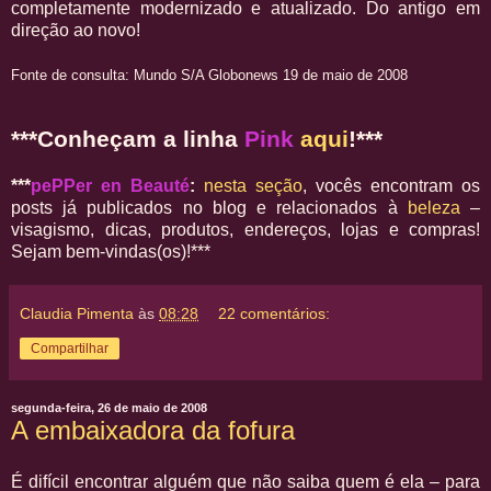
completamente modernizado e atualizado. Do antigo em
direção ao novo!
Fonte de consulta: Mundo S/A Globonews 19 de maio de 2008
***Conheçam a linha
Pink
aqui
!***
***
pePPer en Beauté
:
nesta seção
, vocês encontram os
posts já publicados no blog e relacionados à
beleza
–
visagismo, dicas, produtos, endereços, lojas e compras!
Sejam bem-vindas(os)!***
Claudia Pimenta
às
08:28
22 comentários:
Compartilhar
segunda-feira, 26 de maio de 2008
A embaixadora da fofura
É difícil encontrar alguém que não saiba quem é ela – para