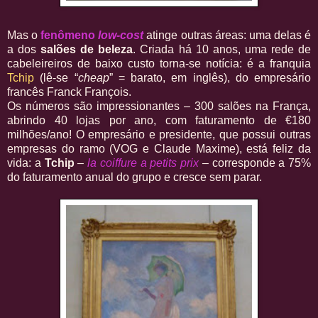
Mas o
fenômeno
low-cost
atinge outras áreas: uma delas é
a dos
salões de beleza
. Criada há 10 anos, uma rede de
cabeleireiros de baixo custo torna-se notícia: é a franquia
Tchip
(lê-se “
cheap
” = barato, em inglês), do empresário
francês Franck François.
Os números são impressionantes – 300 salões na França,
abrindo 40 lojas por ano, com faturamento de €180
milhões/ano! O empresário e presidente, que possui outras
empresas do ramo (VOG e Claude Maxime), está feliz da
vida: a
Tchip
–
la coiffure a petits prix
– corresponde a 75%
do faturamento anual do grupo e cresce sem parar.