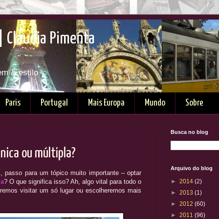
| Claudia Pimenta
em & estilo
Paris
Portugal
Mais Europa
Mundo
Sobre
Busca no blog
nica ou múltipla?
Arquivo do blog
, passo para um tópico muito importante – optar
la
? O que significa isso? Ah, algo vital para todo o
►
2014
(2)
Iremos visitar um só lugar ou escolheremos mais
►
2013
(1)
►
2012
(60)
►
2011
(96)