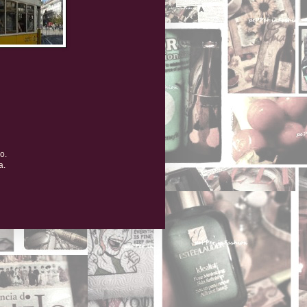
o.
a.