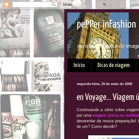
pePPer inFashion 
revista eletrônica de imag
Início
Dicas de viagem
segunda-feira, 19 de maio de 2008
en Voyage... Viagem ú
Continuando a série sobre viagem
por uma
viagem única ou múltip
desenrolar da nossa preparação! 
de um? Como decidir?