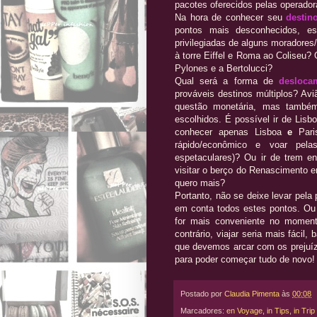
pacotes oferecidos pelas operador
Na hora de conhecer seu
destin
pontos mais desconhecidos, es
privilegiadas de alguns moradores
à torre Eiffel e Roma ao Coliseu? 
Pylones e a Bertolucci?
Qual será a forma de
desloca
prováveis destinos múltiplos? Av
questão monetária, mas também
escolhidos. É possível ir de Lisb
conhecer apenas Lisboa
e
Par
rápido/econômico e voar pe
espetaculares)? Ou ir de trem e
visitar o berço do Renascimento 
quero mais?
Portanto, não se deixe levar pel
em conta todos estes pontos. Ou
for mais conveniente no momen
contrário, viajar seria mais fácil
que devemos arcar com os prejuízo
para poder começar tudo de novo! 
Postado por
Claudia Pimenta
às
00:08
Marcadores:
en Voyage
,
in Tips
,
in Trip