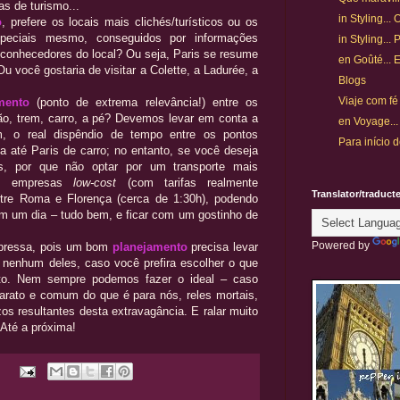
as de turismo...
in Styling.
o
, prefere os locais mais clichés/turísticos ou os
peciais mesmo, conseguidos por informações
in Styling..
/conhecedores do local? Ou seja, Paris se resume
en Goûté... 
Ou você gostaria de visitar a Colette, a Ladurée, a
Blogs
Viaje com fé
mento
(ponto de extrema relevância!) entre os
ião, trem, carro, a pé? Devemos levar em conta a
en Voyage...
, o real dispêndio de tempo entre os pontos
Para início d
oa até Paris de carro; no entanto, se você deseja
is, por que não optar por um transporte mais
las empresas
low-cost
(com tarifas realmente
Translator/traduct
ntre Roma e Florença (cerca de 1:30h), podendo
em um dia – tudo bem, e ficar com um gostinho de
Powered by
a pressa, pois um bom
planejamento
precisa levar
 nenhum deles, caso você prefira escolher o que
to. Nem sempre podemos fazer o ideal – caso
, barato e comum do que é para nós, reles mortais,
s resultantes desta extravagância. E ralar muito
Até a próxima!