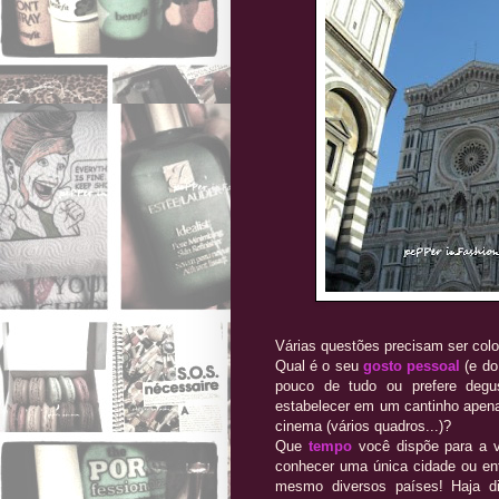
Várias questões precisam ser col
Qual é o seu
gosto pessoal
(e do
pouco de tudo ou prefere degu
estabelecer em um cantinho apena
cinema (vários quadros...)?
Que
tempo
você dispõe para a 
conhecer uma única cidade ou en
mesmo diversos países! Haja di