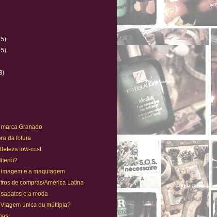
15)
15)
)
3)
. A marca Granado
ra da fofura
 Beleza low-cost
Niterói?
. A imagem e a maquiagem
tros de compras/América Latina
s sapatos e a moda
 Viagem única ou múltipla?
has!