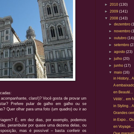
►
2010
(130)
►
2009
(141)
▼
2008
(143)
►
dezembro
(
►
novembro
(
►
outubro
(14
►
setembro
(2
►
agosto
(23)
►
julho
(20)
►
junho
(17)
▼
maio
(16)
in History..
A embaixado
en Beauté...
ocadas:
 acompanhante, claro!)? Você gosta de provar um
Vélib'... em 
star? Prefere pular de galho em galho ou se
in Styling..
s? Quer olhar para uma foto (um quadro) ou ir ao
Grandes cen
viagem? É, em dez dias, por exemplo, podemos
in Expo... O
tão, perambular por quase uma dezena delas, ou
en Voyage...
sposição, mas é possível – basta conferir os
Que maravil