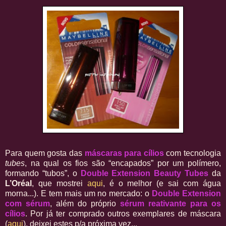
Para quem gosta das
máscaras para cílios
com tecnologia
tubes
, na qual os fios são “encapados” por um polímero,
formando “tubos”, o
Double Extension Beauty Tubes
da
L’Oréal
, que mostrei
aqui
, é o melhor (e sai com água
morna...). E tem mais um no mercado: o
D
ouble Extension
com sérum
, além do próprio
sérum reativante para os
cílios
. Por já ter comprado outros exemplares de máscara
(
aqui
), deixei estes p/a próxima vez...