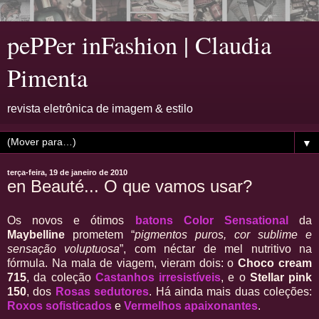
pePPer inFashion | Claudia
Pimenta
revista eletrônica de imagem & estilo
▼
terça-feira, 19 de janeiro de 2010
en Beauté... O que vamos usar?
Os novos e ótimos
batons Color Sensational
da
Maybelline
prometem “
pigmentos puros, cor sublime e
sensação voluptuosa
”, com néctar de mel nutritivo na
fórmula. Na mala de viagem, vieram dois: o
Choco cream
715
, da coleção
Castanhos irresistíveis
, e o
Stellar pink
150
, dos
Rosas sedutores
. Há ainda mais duas coleções:
Roxos sofisticados
e
Vermelhos apaixonantes
.