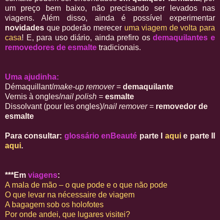
um preço bem baixo, não precisando ser levados nas
viagens. Além disso, ainda é possível experimentar
novidades
que poderão merecer
uma viagem de volta para
casa
! E, para uso diário, ainda prefiro os
demaquilantes e
removedores de esmalte
tradicionais.
Uma ajudinha:
Démaquillant/
make-up remover
=
demaquilante
Vernis à ongles/
nail polish
=
esmalte
Dissolvant (pour les ongles)/
nail remover
=
removedor de
esmalte
Para consultar:
glossário enBeauté
parte I
aqui
e parte II
aqui
.
***Em
viagens
:
A mala de mão – o que pode e o que não pode
O que levar na nécessaire de viagem
A bagagem sob os holofotes
Por onde andei, que lugares visitei?