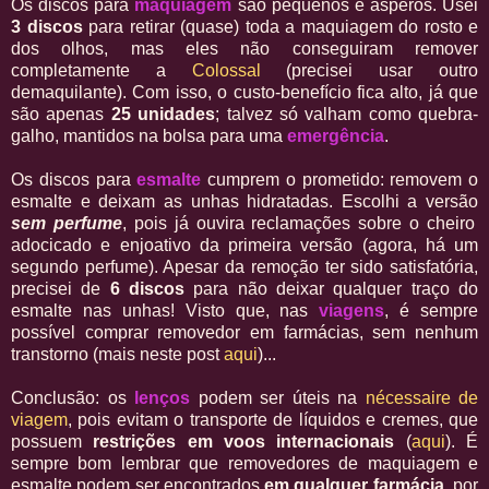
Os discos para
maquiagem
são pequenos e ásperos. Usei
3 discos
para retirar (quase) toda a maquiagem do rosto e
dos olhos, mas eles não conseguiram remover
completamente a
Colossal
(precisei usar outro
demaquilante). Com isso, o custo-benefício fica alto, já que
são apenas
25 unidades
; talvez só valham como quebra-
galho, mantidos na bolsa para uma
emergência
.
Os discos para
esmalte
cumprem o prometido: removem o
esmalte e deixam as unhas hidratadas. Escolhi a versão
sem perfume
, pois já ouvira reclamações sobre o cheiro
adocicado e enjoativo da primeira versão (agora, há um
segundo perfume). Apesar da remoção ter sido satisfatória,
precisei de
6 discos
para não deixar qualquer traço do
esmalte nas unhas! Visto que, nas
viagens
, é sempre
possível comprar removedor em farmácias, sem nenhum
transtorno (mais neste post
aqui
)...
Conclusão: os
lenços
podem ser úteis na
nécessaire de
viagem
, pois evitam o transporte de líquidos e cremes, que
possuem
restrições em voos internacionais
(
aqui
). É
sempre bom lembrar que removedores de maquiagem e
esmalte podem ser encontrados
em qualquer farmácia
, por