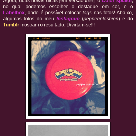
Agora, duas novas dicas [em versão
free
]: o
Color splash
,
no qual podemos escolher o destaque em cor, e o
Labelbox
, onde é possível colocar
tags
nas fotos! Abaixo,
algumas fotos do meu
Instagram
(
pepperinfashion
) e do
Tumblr
mostram o resultado. Divirtam-se!!!