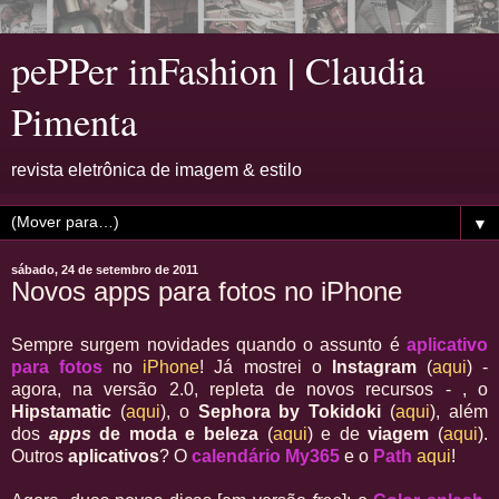
pePPer inFashion | Claudia
Pimenta
revista eletrônica de imagem & estilo
▼
sábado, 24 de setembro de 2011
Novos apps para fotos no iPhone
Sempre surgem novidades quando o assunto é
aplicativo
para fotos
no
iPhone
! Já mostrei o
Instagram
(
aqui
) -
agora, na versão 2.0, repleta de novos recursos - , o
Hipstamatic
(
aqui
), o
Sephora by Tokidoki
(
aqui
), além
dos
apps
de moda e beleza
(
aqui
) e de
viagem
(
aqui
).
Outros
aplicativo
s
? O
calendário My365
e o
Path
aqui
!