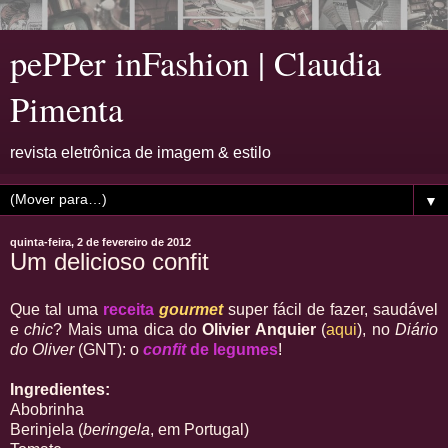
pePPer inFashion | Claudia
Pimenta
revista eletrônica de imagem & estilo
▼
quinta-feira, 2 de fevereiro de 2012
Um delicioso confit
Que tal uma
receita
gourmet
super fácil de fazer, saudável
e
chic
? Mais uma dica do
Olivier Anquier
(
aqui
), no
Diário
do Oliver
(GNT): o
confit
de legumes
!
Ingredientes:
Abobrinha
Berinjela (
beringela
, em Portugal)