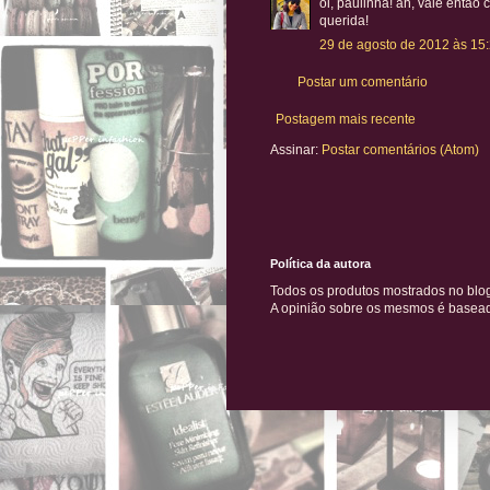
oi, paulinha! ah, vale então 
querida!
29 de agosto de 2012 às 15
Postar um comentário
Postagem mais recente
Assinar:
Postar comentários (Atom)
Política da autora
Todos os produtos mostrados no blo
A opinião sobre os mesmos é baseada