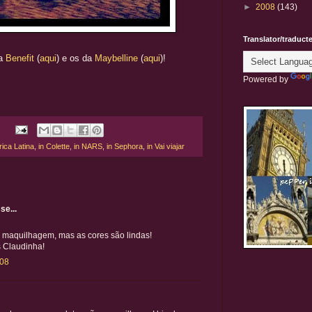
►
2008
(143)
Translator/traduct
da
Benefit
(
aqui
) e os da
Maybelline
(
aqui
)!
Powered by
rica Latina
,
in Colette
,
in NARS
,
in Sephora
,
in Vai viajar
se...
 maquilhagem, mas as cores são lindas!
s Claudinha!
:08