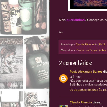
Mais
queridinhos
? Conheça os 
***
Postado por
Claudia Pimenta
às
10:19
Marcadores:
Colette
,
en Beauté
,
in Amé
2 comentários:
Paula Alexandra Santos
dis
Olá, olá!
Não conhecia esta marca de
Beijinhos e muitas saudade
29 de agosto de 2012 às 15
Claudia Pimenta
disse...