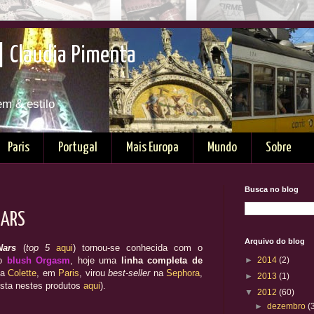
| Claudia Pimenta
em & estilo
Paris
Portugal
Mais Europa
Mundo
Sobre
Busca no blog
NARS
Arquivo do blog
Nars
(
top 5
aqui
) tornou-se conhecida com o
do
blush Orgasm
, hoje uma
linha completa de
►
2014
(2)
na
Colette
, em
Paris
, virou
best-seller
na
Sephora
,
►
2013
(1)
ista nestes produtos
aqui
).
▼
2012
(60)
►
dezembro
(