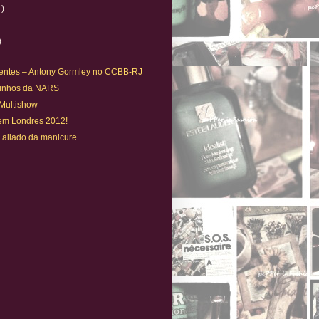
1)
)
entes – Antony Gormley no CCBB-RJ
dinhos da NARS
 Multishow
em Londres 2012!
 aliado da manicure