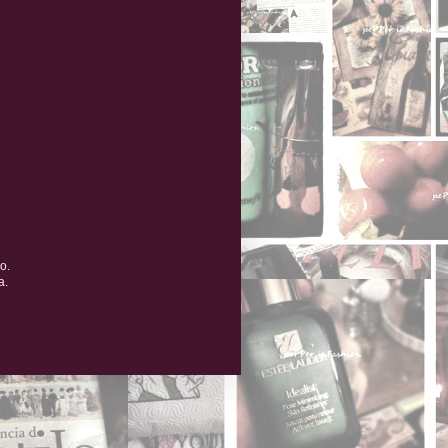
o.
a.