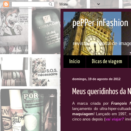
pePPer inFashion 
revista eletrônica de imag
Início
Dicas de viagem
domingo, 19 de agosto de 2012
Meus queridinhos da 
A marca criada por
François 
lançamento do ultra-hiper-cultua
maquiagem
! Lançado em 1997, 
cinco anos depois (
vai viajar?
inv