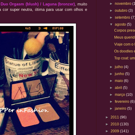
►
novembro
(
o
Duo Orgasm (blush) / Laguna (bronzer)
, muito
a cor super neutra, ótima para usar com olhos e
►
outubro
(3)
►
setembro
(7
▼
agosto
(5)
Corpos pres
Meus queri
Viaje com o
Os doodles 
Top coat: um
►
julho
(4)
►
junho
(5)
►
maio
(6)
►
abril
(5)
►
março
(10)
►
fevereiro
(6)
►
janeiro
(5)
►
2011
(96)
►
2010
(130)
►
2009
(141)