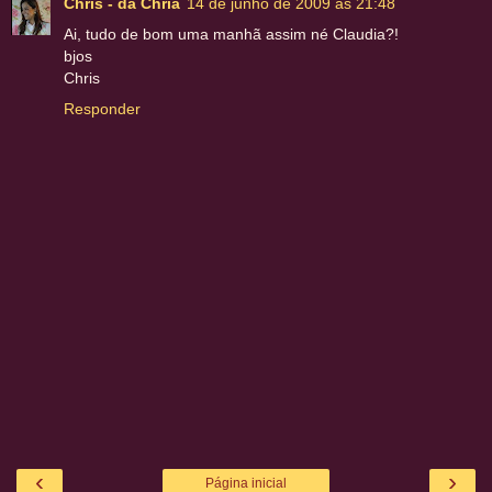
Chris - da Chria
14 de junho de 2009 às 21:48
Ai, tudo de bom uma manhã assim né Claudia?!
bjos
Chris
Responder
‹
›
Página inicial