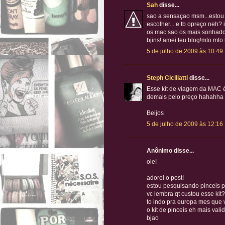
Sah
disse...
sao a sensaçao msm...estou 
escolher... e tb opreço neh? 
os mac sao os mais sonhados
bjins! amei teu blog!mto mt
5 de julho de 2009 às 10:49
Steph Ciciliatti
disse...
Esse kit de viagem da MAC é
demais pelo preço hahahha
Beijos
5 de julho de 2009 às 12:16
Anônimo disse...
oie!
adorei o post!
estou pesquisando pinceis p
vc lembra qt custou esse kit?
to indo pra europa mes que 
o kit de pinceis eh mais vali
bjao