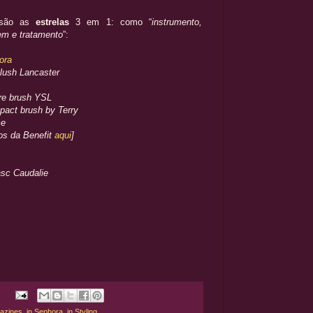
ão as
estrelas
3 em 1: como “
instrumento,
em e tratamento
”:
ora
blush Lancaster
are brush YSL
pact brush by Terry
me
os da Benefit
aqui
]
asc Caudalie
azines
,
in Sephora
,
in Styling