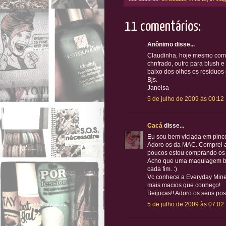
11 comentários:
Anônimo disse...
Claudinha, hoje mesmo compr
chnfrado, outro para blush 
baixo dos olhos os resíduos
Bjs.
Janeisa
5 de julho de 2009 às 00:12
Cacá
disse...
Eu sou bem viciada em pince
Adoro os da MAC. Comprei a
poucos estou comprando os
Acho que uma maquiagem bem
cada fim. :)
Vc conhece a Everyday Miner
mais macios que conheço!
Beijocas!! Adoro os seus post
5 de julho de 2009 às 07:02