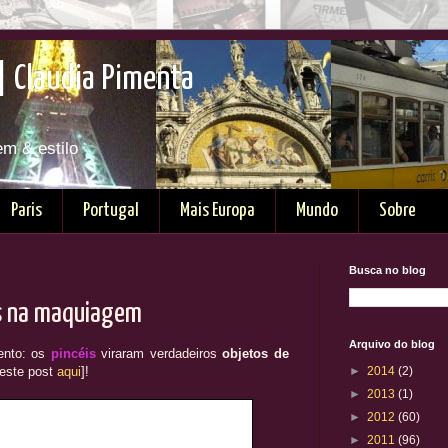
| Claudia Pimenta
em & estilo
Paris
Portugal
Mais Europa
Mundo
Sobre
Busca no blog
is na maquiagem
Arquivo do blog
ento: os
pincéis
viraram verdadeiros
objetos de
 este post
aqui
]!
►
2014
(2)
►
2013
(1)
►
2012
(60)
►
2011
(96)