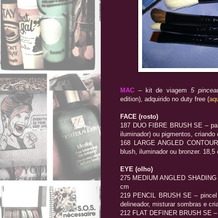
MAC
– kit de viagem
5 pincea
edition), adquirido no duty free (
aqu
FACE (rosto)
187 DUO FIBRE BRUSH SE – para a
iluminador) ou pigmentos, criando
168 LARGE ANGLED CONTOUR BR
blush, iluminador ou bronzer. 18,5
EYE (olho)
275 MEDIUM ANGLED SHADING BRU
cm
219 PENCIL BRUSH SE – pincel em
delineador, misturar sombras e cri
212 FLAT DEFINER BRUSH SE – par