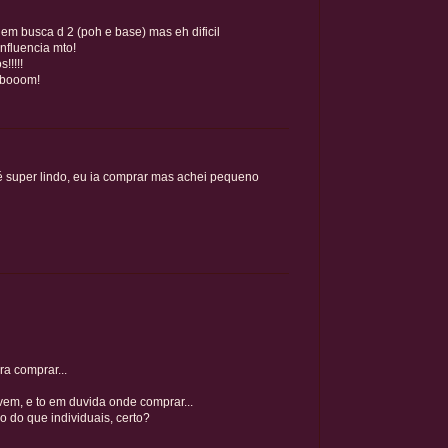
em busca d 2 (poh e base) mas eh dificil
influencia mto!
!!!!!
o booom!
 super lindo, eu ia comprar mas achei pequeno
ra comprar...
vem, e to em duvida onde comprar...
do do que individuais, certo?