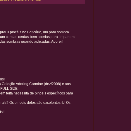
ei 3 pincéis no Boticário, um para sombra
e um com as cerdas bem abertas para limpar em
 das sombras quando aplicadas. Adorei!
is!
 Coleção Adoring Carmine (dez/2008) e aos
 FULL SIZE.
 feita necessita de pinceis específicos para
als? Os pinceis deles são excelentes tb! Os
s!!!