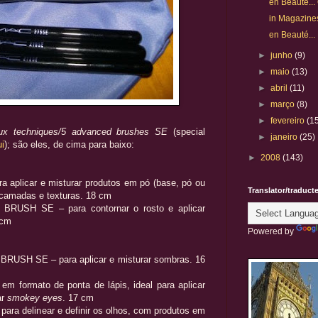
en Beauté..
in Magazines.
en Beauté..
►
junho
(9)
►
maio
(13)
►
abril
(11)
►
março
(8)
►
fevereiro
(1
ux techniques/5 advanced brushes SE
(special
►
janeiro
(25)
i
); são eles, de cima para baixo:
►
2008
(143)
plicar e misturar produtos em pó (base, pó ou
Translator/traduct
 camadas e texturas. 18 cm
USH SE – para contornar o rosto e aplicar
 cm
Powered by
SH SE – para aplicar e misturar sombras. 16
 formato de ponta de lápis, ideal para aplicar
ar
smokey eyes
. 17 cm
a delinear e definir os olhos, com produtos em