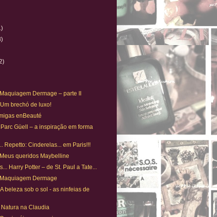
1)
8)
)
2)
. Maquiagem Dermage – parte II
. Um brechó de luxo!
Amigas enBeauté
 Parc Güell – a inspiração em forma
. Repetto: Cinderelas... em Paris!!!
 Meus queridos Maybelline
... Harry Potter – de St. Paul a Tate...
. Maquiagem Dermage
A beleza sob o sol - as ninfeias de
Natura na Claudia