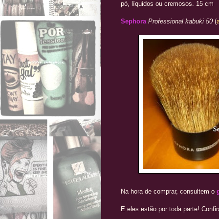
pó, líquidos ou cremosos. 15 cm
Sephora
Professional kabuki 50
(
Na hora de comprar, consultem o
E eles estão por toda parte! Confi