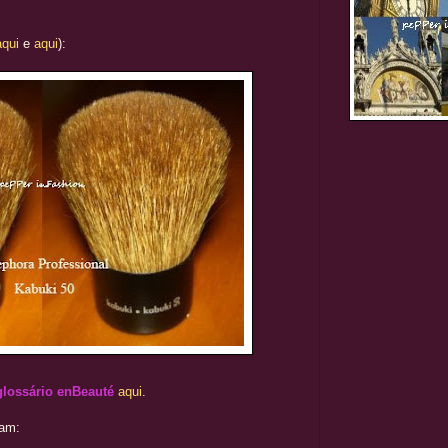
aqui
e
aqui
):
glossário enBeauté
aqui
.
ram: