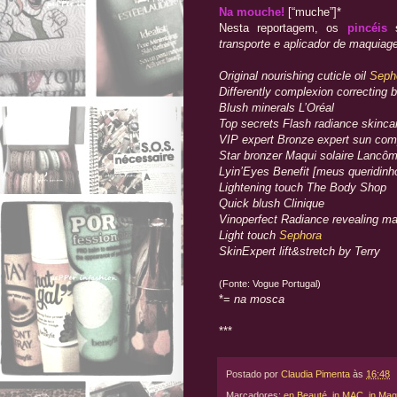
Na mouche!
[“muche”]*
Nesta reportagem, os
pincéis
s
transporte e aplicador de maquiag
Original nourishing cuticle oil
Seph
Differently complexion correcting 
Blush minerals L’Oréal
Top secrets Flash radiance skinc
VIP expert Bronze expert sun com
Star bronzer Maqui solaire Lancô
Lyin’Eyes Benefit [meus queridinh
Lightening touch The Body Shop
Quick blush Clinique
Vinoperfect Radiance revealing m
Light touch
Sephora
SkinExpert lift&stretch by Terry
(Fonte: Vogue Portugal)
*=
na mosca
***
Postado por
Claudia Pimenta
às
16:48
Marcadores:
en Beauté
,
in MAC
,
in Mag