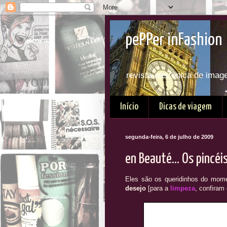
pePPer inFashion 
revista eletrônica de imag
Início
Dicas de viagem
segunda-feira, 6 de julho de 2009
en Beauté... Os pincé
Eles são os queridinhos do mom
desejo
[para a
limpeza
, confiram