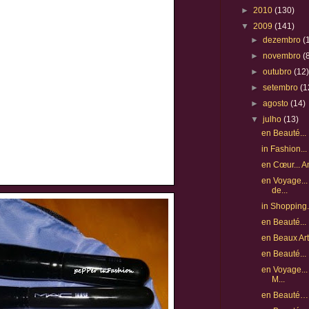
►
2010
(130)
▼
2009
(141)
►
dezembro
(
►
novembro
(
►
outubro
(12
►
setembro
(1
►
agosto
(14)
▼
julho
(13)
en Beauté..
in Fashion..
en Cœur... 
en Voyage...
de...
in Shopping..
en Beauté...
en Beaux Arts
en Beauté..
en Voyage... 
M...
en Beauté… 