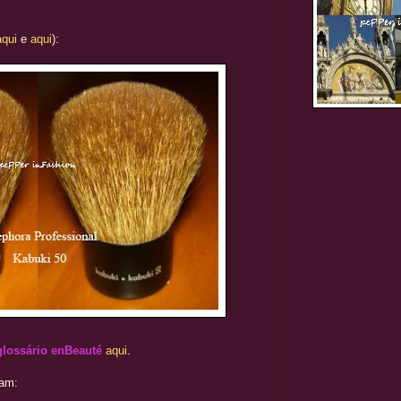
aqui
e
aqui
):
glossário enBeauté
aqui
.
ram: