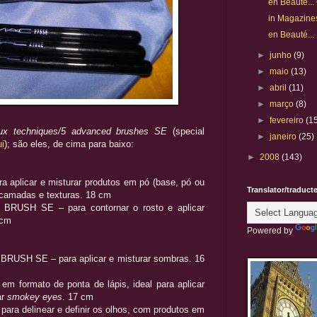
en Beauté..
in Magazines.
en Beauté..
►
junho
(9)
►
maio
(13)
►
abril
(11)
►
março
(8)
►
fevereiro
(1
ux techniques/5 advanced brushes SE
(special
►
janeiro
(25)
i
); são eles, de cima para baixo:
►
2008
(143)
plicar e misturar produtos em pó (base, pó ou
Translator/traduct
 camadas e texturas. 18 cm
USH SE – para contornar o rosto e aplicar
 cm
Powered by
SH SE – para aplicar e misturar sombras. 16
 formato de ponta de lápis, ideal para aplicar
ar
smokey eyes
. 17 cm
a delinear e definir os olhos, com produtos em