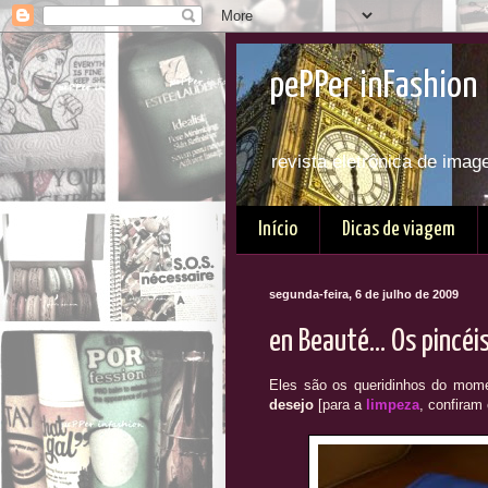
pePPer inFashion 
revista eletrônica de imag
Início
Dicas de viagem
segunda-feira, 6 de julho de 2009
en Beauté... Os pincé
Eles são os queridinhos do mom
desejo
[para a
limpeza
, confiram