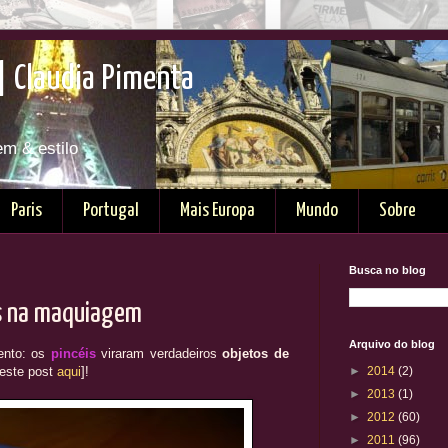
| Claudia Pimenta
em & estilo
Paris
Portugal
Mais Europa
Mundo
Sobre
Busca no blog
is na maquiagem
Arquivo do blog
ento: os
pincéis
viraram verdadeiros
objetos de
 este post
aqui
]!
►
2014
(2)
►
2013
(1)
►
2012
(60)
►
2011
(96)