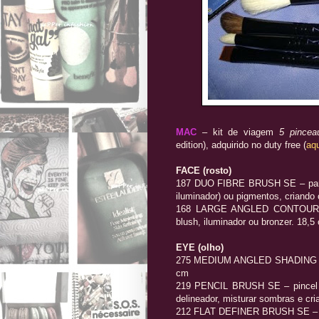
MAC
– kit de viagem
5 pincea
edition), adquirido no duty free (
aqu
FACE (rosto)
187 DUO FIBRE BRUSH SE – para a
iluminador) ou pigmentos, criando
168 LARGE ANGLED CONTOUR BR
blush, iluminador ou bronzer. 18,5
EYE (olho)
275 MEDIUM ANGLED SHADING BRU
cm
219 PENCIL BRUSH SE – pincel em
delineador, misturar sombras e cri
212 FLAT DEFINER BRUSH SE – par