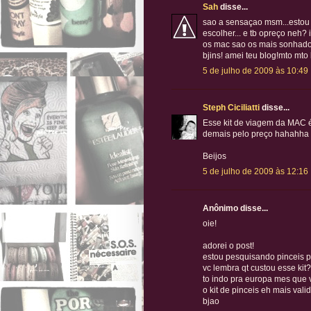
Sah
disse...
sao a sensaçao msm...estou 
escolher... e tb opreço neh? 
os mac sao os mais sonhados
bjins! amei teu blog!mto mt
5 de julho de 2009 às 10:49
Steph Ciciliatti
disse...
Esse kit de viagem da MAC é
demais pelo preço hahahha
Beijos
5 de julho de 2009 às 12:16
Anônimo disse...
oie!
adorei o post!
estou pesquisando pinceis p
vc lembra qt custou esse kit?
to indo pra europa mes que 
o kit de pinceis eh mais vali
bjao