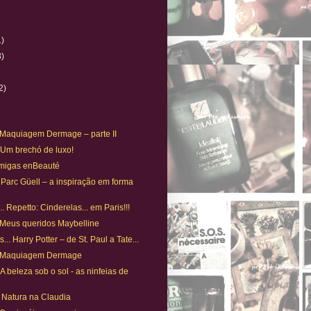
1)
8)
)
2)
. Maquiagem Dermage – parte II
. Um brechó de luxo!
Amigas enBeauté
 Parc Güell – a inspiração em forma
. Repetto: Cinderelas... em Paris!!!
 Meus queridos Maybelline
... Harry Potter – de St. Paul a Tate...
. Maquiagem Dermage
A beleza sob o sol - as ninfeias de
Natura na Claudia