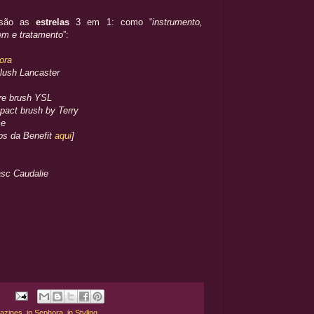
ão as
estrelas
3 em 1: como “
instrumento,
em e tratamento
”:
ora
blush Lancaster
are brush YSL
pact brush by Terry
me
os da Benefit
aqui
]
asc Caudalie
azines
,
in Sephora
,
in Styling