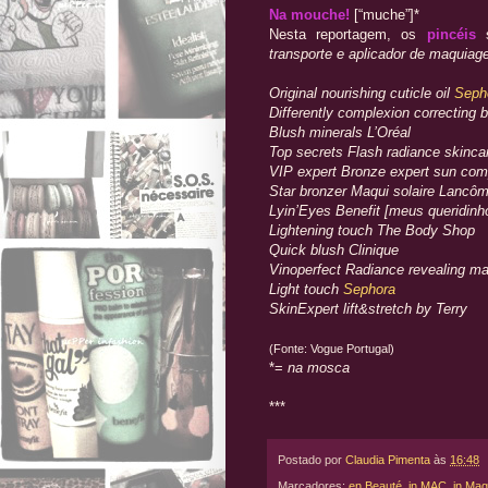
Na mouche!
[“muche”]*
Nesta reportagem, os
pincéis
s
transporte e aplicador de maquiag
Original nourishing cuticle oil
Seph
Differently complexion correcting 
Blush minerals L’Oréal
Top secrets Flash radiance skinc
VIP expert Bronze expert sun com
Star bronzer Maqui solaire Lancô
Lyin’Eyes Benefit [meus queridinh
Lightening touch The Body Shop
Quick blush Clinique
Vinoperfect Radiance revealing m
Light touch
Sephora
SkinExpert lift&stretch by Terry
(Fonte: Vogue Portugal)
*=
na mosca
***
Postado por
Claudia Pimenta
às
16:48
Marcadores:
en Beauté
,
in MAC
,
in Mag