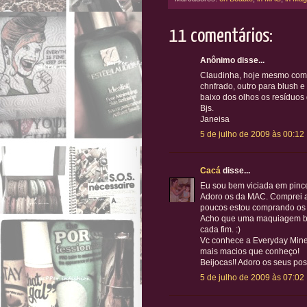
11 comentários:
Anônimo disse...
Claudinha, hoje mesmo compr
chnfrado, outro para blush 
baixo dos olhos os resíduos
Bjs.
Janeisa
5 de julho de 2009 às 00:12
Cacá
disse...
Eu sou bem viciada em pince
Adoro os da MAC. Comprei a
poucos estou comprando os
Acho que uma maquiagem bem
cada fim. :)
Vc conhece a Everyday Miner
mais macios que conheço!
Beijocas!! Adoro os seus post
5 de julho de 2009 às 07:02