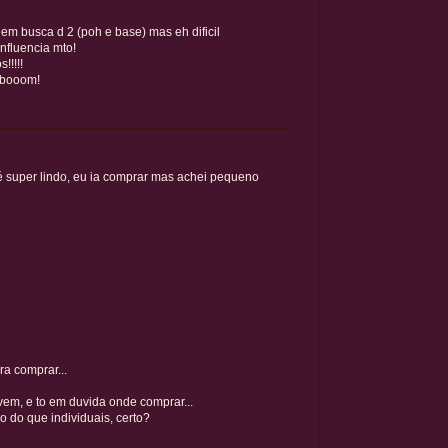
em busca d 2 (poh e base) mas eh dificil
influencia mto!
!!!!!
o booom!
 super lindo, eu ia comprar mas achei pequeno
ra comprar...
vem, e to em duvida onde comprar...
do do que individuais, certo?