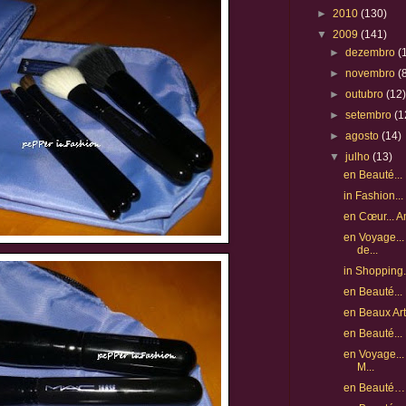
►
2010
(130)
▼
2009
(141)
►
dezembro
(
►
novembro
(
►
outubro
(12
►
setembro
(1
►
agosto
(14)
▼
julho
(13)
en Beauté..
in Fashion..
en Cœur... 
en Voyage...
de...
in Shopping..
en Beauté...
en Beaux Arts
en Beauté..
en Voyage... 
M...
en Beauté… 