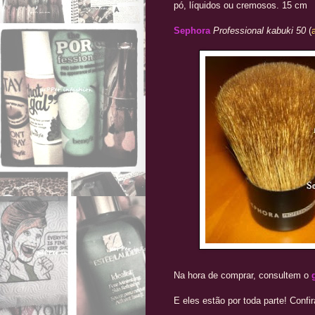
pó, líquidos ou cremosos. 15 cm
Sephora
Professional kabuki 50
(
Na hora de comprar, consultem o
E eles estão por toda parte! Confi