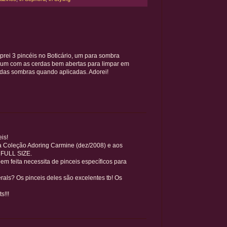
ei 3 pincéis no Boticário, um para sombra
e um com as cerdas bem abertas para limpar em
 das sombras quando aplicadas. Adorei!
is!
 Coleção Adoring Carmine (dez/2008) e aos
 FULL SIZE.
 feita necessita de pinceis específicos para
als? Os pinceis deles são excelentes tb! Os
s!!!