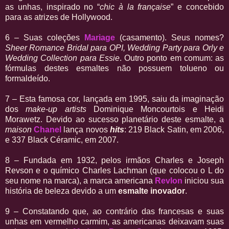
as unhas, inspirado no “
chic à la française
” e concebido
para as atrizes de Hollywood.
6 – Suas coleções
Mariage
(casamento). Seus nomes?
Sheer Romance Bridal para OPI, Wedding Party para Orly e
Wedding Collection para Essie
. Outro ponto em comum: as
fórmulas destes esmaltes não possuem tolueno ou
formaldeído.
7 – Esta famosa cor, lançada em 1995, saiu da imaginação
dos
make-up artists
Dominique Moncourtois e Heidi
Morawetz. Devido ao sucesso planetário deste esmalte, a
maison
Chanel
lança novos
hits
: 219 Black Satin, em 2006,
e 337 Black Céramic, em 2007.
8 – Fundada em 1932, pelos irmãos Charles e Joseph
Revson e o químico Charles Lachman (que colocou o L do
seu nome na marca), a marca americana
Revlon
iniciou sua
história de beleza devido a um
esmalte inovador
.
9 – Constatando que, ao contrário das francesas e suas
unhas em vermelho carmim, as americanas deixavam suas