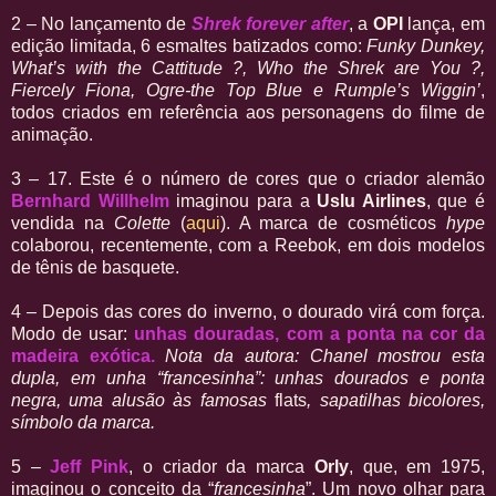
2 – No lançamento de
Shrek forever after
, a
OPI
lança, em
edição limitada, 6 esmaltes batizados como:
Funky Dunkey,
What’s with the Cattitude ?, Who the Shrek are You ?,
Fiercely Fiona, Ogre-the Top Blue e Rumple’s Wiggin’
,
todos criados em referência aos personagens do filme de
animação.
3 – 17. Este é o número de cores que o criador alemão
Bernhard Willhelm
imaginou para a
Uslu Airlines
, que é
vendida na
Colette
(
aqui
). A marca de cosméticos
hype
colaborou, recentemente, com a Reebok, em dois modelos
de tênis de basquete.
4 – Depois das cores do inverno, o dourado virá com força.
Modo de usar:
unhas douradas, com a ponta na cor da
madeira exótica.
Nota da autora: Chanel mostrou esta
dupla, em unha “francesinha”: unhas dourados e ponta
negra, uma alusão às famosas
flats
, sapatilhas bicolores,
símbolo da marca.
5 –
Jeff Pink
, o criador da marca
Orly
, que, em 1975,
imaginou o conceito da “
francesinha
”. Um novo olhar para