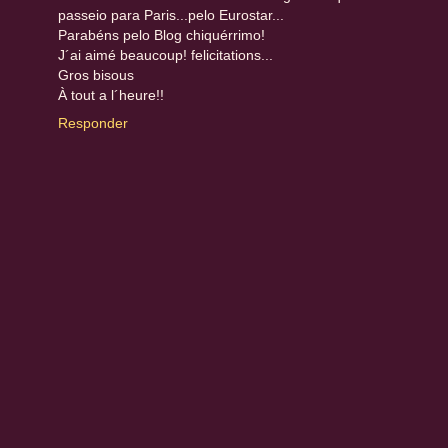
passeio para Paris...pelo Eurostar...
Parabéns pelo Blog chiquérrimo!
J´ai aimé beaucoup! felicitations...
Gros bisous
À tout a l´heure!!
Responder