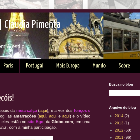
| Claudia Pimenta
em & estilo
Paris
Portugal
Mais Europa
Mundo
Sobre
Busca no blog
cóis!
Arquivo do blog
epois da
meia-calça
(
aqui
), é a vez dos
lenços e
log: as
amarrações
(
aqui
,
aqui
e
aqui
) e o vídeo
►
2014
(2)
a eles estão no
site Ego
, da
Globo.com
, em uma
►
2013
(1)
iniz
, com a minha participação.
►
2012
(60)
►
2011
(96)