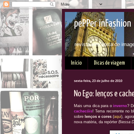
pePPer inFashion 
revista eletrônica de imag
Início
Dicas de viagem
sexta-feira, 23 de julho de 2010
No Ego: lenços e cache
Mais uma dica para o
inverno
? D
cachecóis
! Tema recorrente no b
sobre
lenços e cores
(
aqui
), agor
nova matéria, da repórter
Biessa D