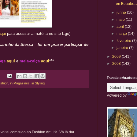
en Beauté...
►
junho
(10)
►
maio
(11)
►
abril
(12)
aqui
para acessar a matéria no site Ego)
►
março
(14)
►
fevereiro
(7)
carinho da Biessa – foi um prazer participar de
►
janeiro
(7)
►
2009
(141)
ogs
aqui
e
meia-calça
aqui
***
►
2008
(143)
Translator/traduct
ashion
,
in Magazines
,
in Styling
Powered by
!
ltei com tudo ao Fashion Art Life. Vá lá dar