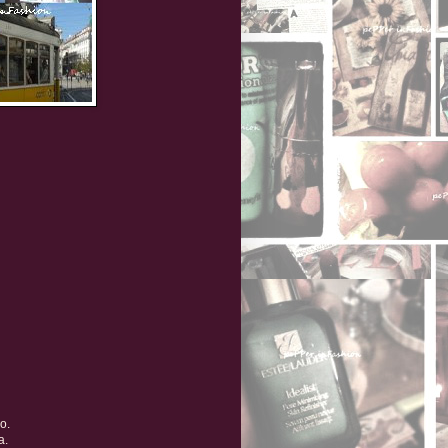
o.
a.