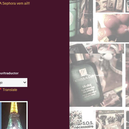
 A Sephora vem aí!!!
eur/traductor
Translate