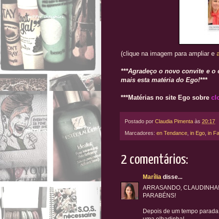
(clique na imagem para ampliar e
***Agradeço o novo convite e o 
mais esta matéria do Ego!***
***Matérias no site Ego sobre
cl
Postado por
Claudia Pimenta
às
20:17
Marcadores:
en Tendance
,
in Ego
,
in F
2 comentários:
Marília
disse...
ARRASANDO, CLAUDINHA
PARABÉNS!
Depois de um tempo parada vo