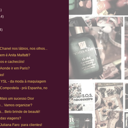
4)
14)
4)
 Chanel nos lábios, nos olhos...
em é Anita Malfatti?
os e cachecóis!
 Aonde ir em Paris?
as!
 YSL - da moda à maquiagem
 Compostela - prá Espanha, no
 Mais um sucesso Dior
... Vamos organizar?
... Belo brinde de beauté!
 das viagens?
 Juliana Faro: para clientes!