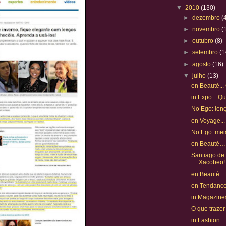
▼
2010
(130)
►
dezembro
(
►
novembro
(
►
outubro
(8)
►
setembro
(1
►
agosto
(16)
▼
julho
(13)
en Beauté...
in Expo... Qu
No Ego: lenç
en Voyage...
No Ego: mei
en Beauté…
Santiago de
Xacobeo!
en Beauté...
en Tendance
in Magazines
O que trazer
in Fashion...