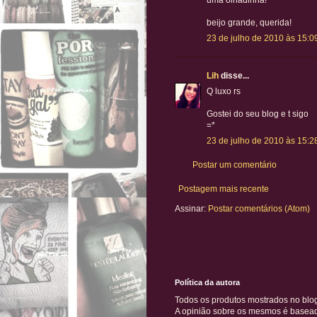
uma olhadinha!
beijo grande, querida!
23 de julho de 2010 às 15:0
Lih
disse...
Q luxo rs
Gostei do seu blog e t sigo
=*
23 de julho de 2010 às 15:2
Postar um comentário
Postagem mais recente
Assinar:
Postar comentários (Atom)
Política da autora
Todos os produtos mostrados no blo
A opinião sobre os mesmos é baseada