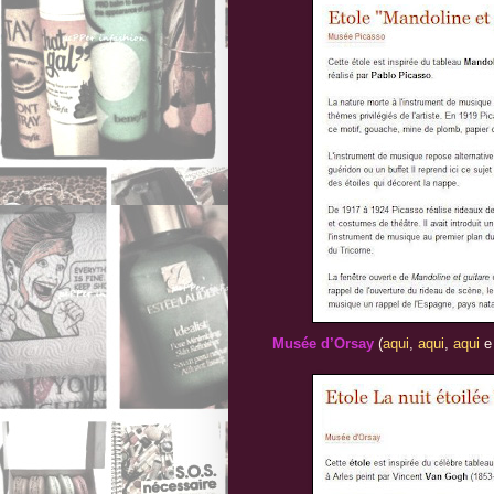
Musée d’Orsay
(
aqui
,
aqui
,
aqui