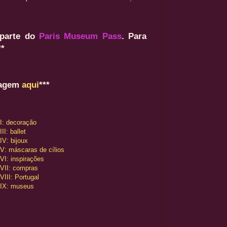
 parte do
Paris Museum Pass
. Para
**
iagem
aqui
***
 I: decoração
III: ballet
IV: bijoux
 V: máscaras de cílios
 VI: inspirações
 VII: compras
VIII: Portugal
 IX: museus