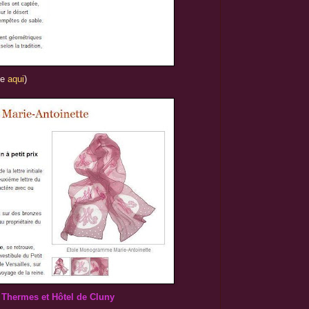
e
aqui
)
Thermes et Hôtel de Cluny