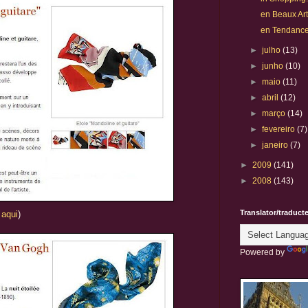
en Beaux Art
en Tendance.
►
julho
(13)
►
junho
(10)
►
maio
(11)
►
abril
(12)
►
março
(14)
►
fevereiro
(7)
►
janeiro
(7)
►
2009
(141)
►
2008
(143)
Translator/traduct
e
aqui
)
Powered by