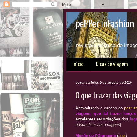
pePPer inFashion 
revista eletrônica de imag
Início
Dicas de viagem
segunda-feira, 9 de agosto de 2010
O que trazer das viage
Aproveitando o gancho do
post an
viagens, que tal trazer lenç
excelentes recordações
dos
luga
basta clicar nas imagens
]
Musée de l’Orangerie
(
aqui
)