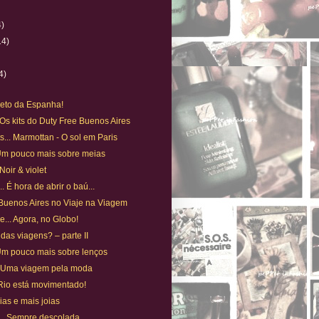
4)
14)
4)
ireto da Espanha!
 Os kits do Duty Free Buenos Aires
s... Marmottan - O sol em Paris
. Um pouco mais sobre meias
Noir & violet
. É hora de abrir o baú...
. Buenos Aires no Viaje na Viagem
e... Agora, no Globo!
 das viagens? – parte II
. Um pouco mais sobre lenços
.. Uma viagem pela moda
 Rio está movimentado!
ias e mais joias
... Sempre descolada