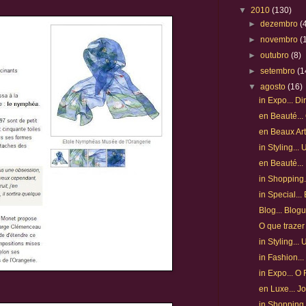
▼
2010
(130)
►
dezembro
(
►
novembro
(
►
outubro
(8)
►
setembro
(1
▼
agosto
(16)
in Expo... D
en Beauté...
en Beaux Art
in Styling..
en Beauté... 
in Shopping..
in Special..
Blog... Blogu
O que trazer
in Styling..
in Fashion.
in Expo... O
en Luxe... Jo
in Shopping