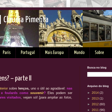
| Claudia Pimenta
em & estilo
Paris
Portugal
Mais Europa
Mundo
Sobre
Busca no blog
ns? – parte II
Arquivo do blog
terior
sobre
lenços,
uno o útil ao agradável:
nas
os e foulards como
souvenir
?
Eles podem ser
►
2014
(2)
res visitados
, vejam só! [
para ampliar as fotos,
►
2013
(1)
►
2012
(60)
►
2011
(96)