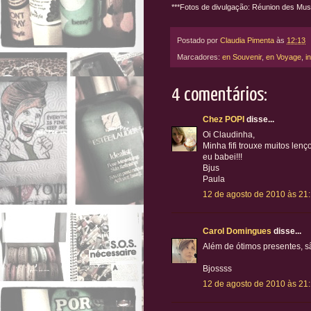
***Fotos de divulgação: Réunion des Mu
Postado por
Claudia Pimenta
às
12:13
Marcadores:
en Souvenir
,
en Voyage
,
i
4 comentários:
Chez POPI
disse...
Oi Claudinha,
Minha fifi trouxe muitos len
eu babei!!!
Bjus
Paula
12 de agosto de 2010 às 21
Carol Domingues
disse...
Além de ótimos presentes, s
Bjossss
12 de agosto de 2010 às 21