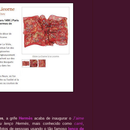
es
, a grife
Hermès
acaba de inaugurar o
J’aime
u lenço Hermès
, mais conhecido como
carré
,
e fotos de pessoas usando o tão famoso
lenço de