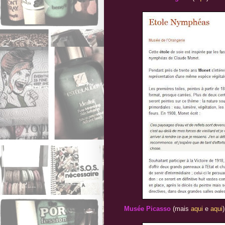
Musée Picasso
(mais
aqui
e
aqui
)