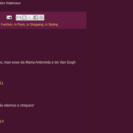
sées Nationaux
n Fashion
,
in Paris
,
in Shopping
,
in Styling
ços, mas esse da Maria Antonieta e do Van Gogh
:11
ão eternos e chiques!
:14