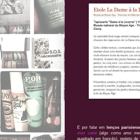
E por falar em
lenços parisiens
mon carré
(algo como
amo me
quadrado em francês), repleto d