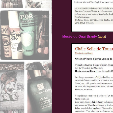
Musée du Quai Branly
(
aqui
)