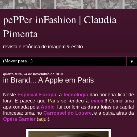
pePPer inFashion | Claudia
Pimenta
revista eletrônica de imagem & estilo
▼
quarta-feira, 24 de novembro de 2010
in Brand... A Apple em Paris
Neste
Especial Europa
, a
tecnologia
não poderia ficar de
fora! E parece que
Paris
se rendeu à
maçã
!!! Como uma
apaixonada pela
Apple
, fui conferir as
duas lojas
da capital
francesa: uma, no
Carrossel do Louvre
, e a outra, atrás da
Opéra Garnier
(
aqui
).