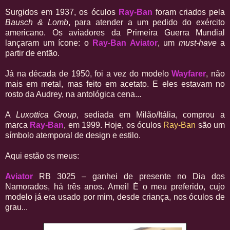
Surgidos em 1937, os óculos
Ray-Ban
foram criados pela
Bausch & Lomb
, para atender a um pedido do exército
americano. Os aviadores da Primeira Guerra Mundial
lançaram um ícone: o
Ray-Ban Aviator
, um
must-have
a
partir de então.
Já na década de 1950, foi a vez do modelo
Wayfarer
, não
mais em metal, mas feito em acetato. E eles estavam no
rosto da Audrey, na antológica cena...
A
Luxottica Group
, sediada em Milão/Itália, comprou a
marca
Ray-Ban
, em 1999. Hoje, os óculos
Ray-Ban
são um
símbolo atemporal de design e estilo.
Aqui estão os meus:
Aviator
RB 3025 – ganhei de presente no Dia dos
Namorados, há três anos. Amei! É o meu preferido, cujo
modelo já era usado por mim, desde criança, nos óculos de
grau...