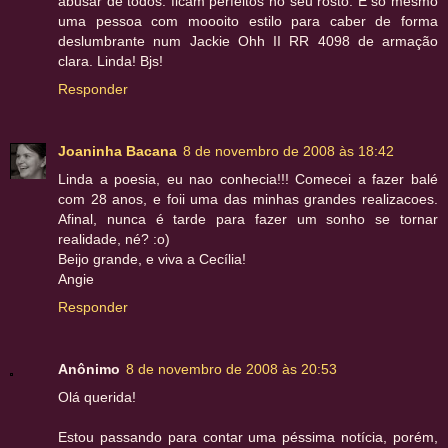
abusar de todos: ficam perfeitos no seu rosto. E só mesmo
uma pessoa com moooito estilo para caber de forma
deslumbrante num Jackie Ohh II RR 4098 de armação
clara. Linda! Bjs!
Responder
Joaninha Bacana
8 de novembro de 2008 às 18:42
Linda a poesia, eu nao conhecia!!! Comecei a fazer balé
com 28 anos, e foii uma das minhas grandes realizacoes.
Afinal, nunca é tarde para fazer um sonho se tornar
realidade, né? :o)
Beijo grande, e viva a Cecília!
Angie
Responder
Anônimo
8 de novembro de 2008 às 20:53
Olá querida!
Estou passando para contar uma péssima notícia, porém,