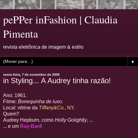
pePPer inFashion | Claudia
Pimenta
revista eletrônica de imagem & estilo
▼
sexta-feira, 7 de novembro de 2008
in Styling... A Audrey tinha razão!
Ano: 1961.
Filme:
Bonequinha de luxo
.
Local: vitrine da
Tiffany&Co.
, NY
.
Quem?
Audrey Hepburn, como
Holly Golightly
, ...
... e um
Ray-Ban
!