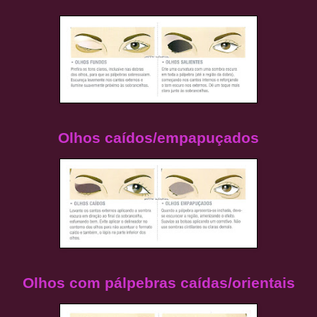
Olhos caídos/empapuçados
Olhos com pálpebras caídas/orientais