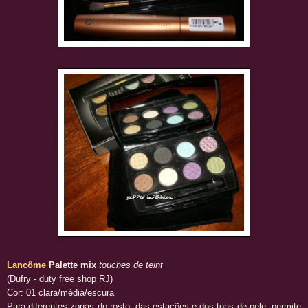
Lancôme
Palette mix
touches de teint
(Dufry - duty free shop RJ)
Cor: 01 clara/média/escura
Para diferentes zonas do rosto, das estações e dos tons de pele; permite