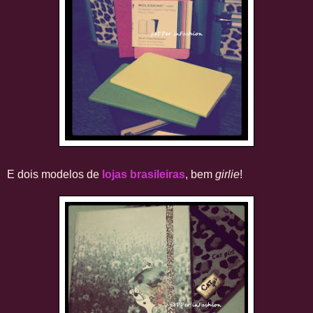
E dois modelos de
lojas brasileiras
, bem
girlie
!