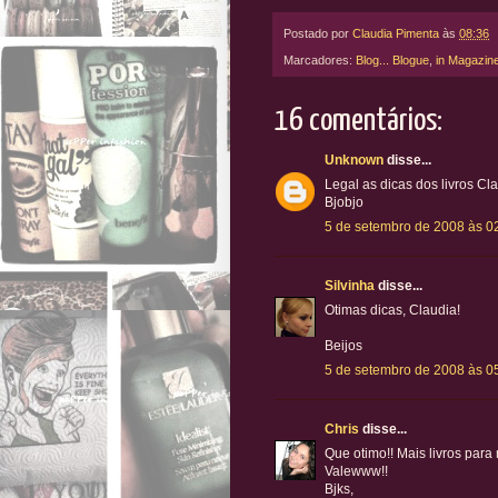
Postado por
Claudia Pimenta
às
08:36
Marcadores:
Blog... Blogue
,
in Magazin
16 comentários:
Unknown
disse...
Legal as dicas dos livros Cl
Bjobjo
5 de setembro de 2008 às 0
Silvinha
disse...
Otimas dicas, Claudia!
Beijos
5 de setembro de 2008 às 0
Chris
disse...
Que otimo!! Mais livros para
Valewww!!
Bjks,