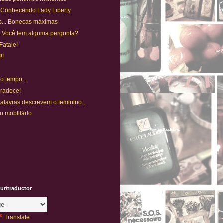
. Conhecendo Lady Liberty
s... Bonecas máximas
... Você tem alguma pergunta?
Fatale!
!!
o tempo...
gradece!
alavras descrevem o feminino...
eu mobiliário
eur/traductor
Translate