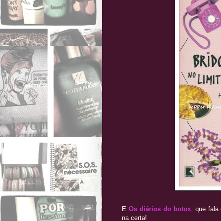
E
Os diários do botox
,
que fala 
na certa!