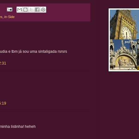
es
,
in-Side
audia e tbm já sou uma sintaligada rsrsrs
2:31
5:19
 minha listinha! heheh