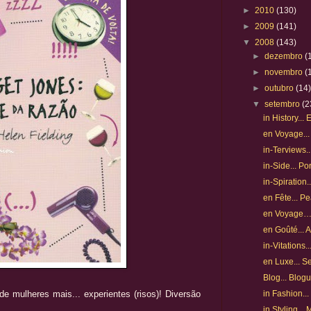
►
2010
(130)
►
2009
(141)
▼
2008
(143)
►
dezembro
(
►
novembro
(
►
outubro
(14
▼
setembro
(2
in History...
en Voyage...
in-Terviews.
in-Side... P
in-Spiration
en Fête... P
en Voyage… 
en Goûté... 
in-Vitations.
en Luxe... S
Blog... Blog
de mulheres mais... experientes (risos)! Diversão
in Fashion...
in Styling..