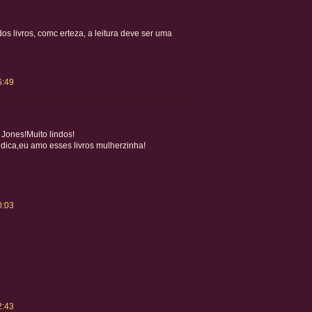
os livros, comc erteza, a leitura deve ser uma
6:49
 Jones!Muito lindos!
 dica,eu amo esses livros mulherzinha!
0:03
2:43