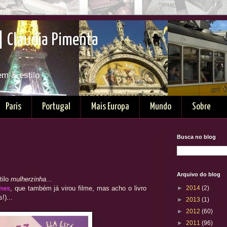
| Claudia Pimenta
em & estilo
Paris
Portugal
Mais Europa
Mundo
Sobre
Busca no blog
Arquivo do blog
tilo
mulherzinha
...
nes
, que também já virou filme, mas acho o livro
►
2014
(2)
!)...
►
2013
(1)
►
2012
(60)
►
2011
(96)