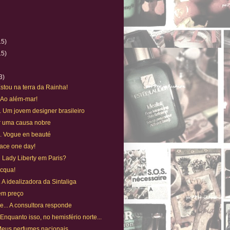
15)
15)
)
3)
 Estou na terra da Rainha!
 Ao além-mar!
.. Um jovem designer brasileiro
or uma causa nobre
... Vogue en beauté
eace one day!
Lady Liberty em Paris?
Acqua!
.. A idealizadora da Sintaliga
em preço
ue... A consultora responde
 Enquanto isso, no hemisfério norte...
. Meus perfumes nacionais