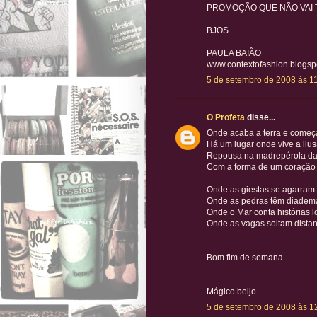
PROMOÇÃO QUE NÃO VAI 
BJOS
PAULA BAIÃO
www.contextofashion.blogsp
5 de setembro de 2008 às 1
O Profeta
disse...
Onde acaba a terra e começ
Há um lugar onde vive a ilu
Repousa na madrepérola da
Com a forma de um coração
Onde as giestas se agarram 
Onde as pedras têm diadem
Onde o Mar conta histórias 
Onde as vagas soltam dista
Bom fim de semana
Mágico beijo
5 de setembro de 2008 às 1