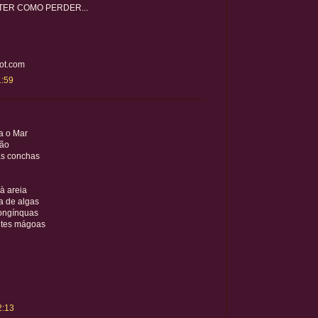
TER COMO PERDER...
ot.com
1:59
a o Mar
são
s conchas
à areia
a de algas
longínquas
ntes mágoas
2:13