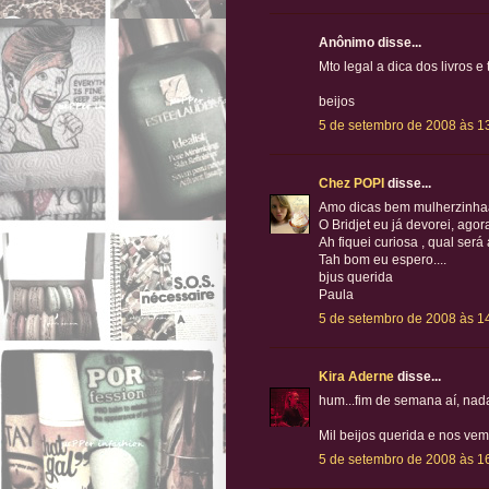
Anônimo disse...
Mto legal a dica dos livros e t
beijos
5 de setembro de 2008 às 1
Chez POPI
disse...
Amo dicas bem mulherzinha
O Bridjet eu já devorei, agor
Ah fiquei curiosa , qual será
Tah bom eu espero....
bjus querida
Paula
5 de setembro de 2008 às 1
Kira Aderne
disse...
hum...fim de semana aí, nad
Mil beijos querida e nos vem
5 de setembro de 2008 às 1