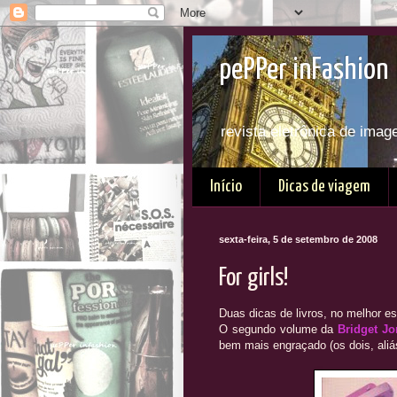
pePPer inFashion 
revista eletrônica de imag
Início
Dicas de viagem
sexta-feira, 5 de setembro de 2008
For girls!
Duas dicas de livros, no melhor es
O segundo volume da
Bridget Jo
bem mais engraçado (os dois, aliás