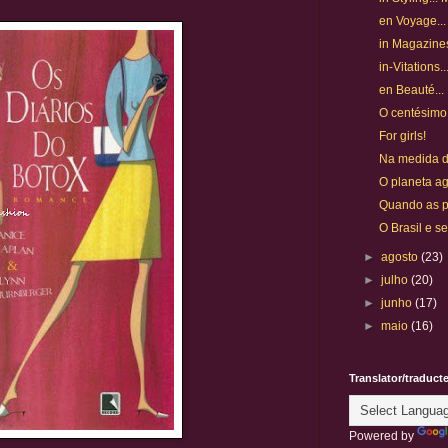
en Voyage..
in Magazine
in-Vitations
en Beauté... 
O centésimo!
For girls!
Na medida d
O planeta a
Quando as p
O Brasil e s
►
agosto
(23)
►
julho
(20)
►
junho
(17)
►
maio
(16)
Translator/traduct
Powered by