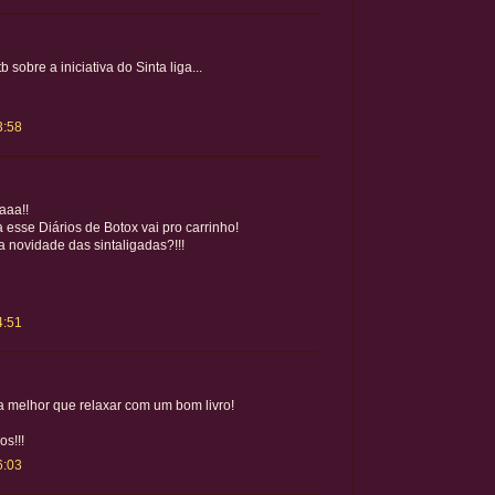
b sobre a iniciativa do Sinta liga...
3:58
aaa!!
a esse Diários de Botox vai pro carrinho!
 a novidade das sintaligadas?!!!
4:51
a melhor que relaxar com um bom livro!
os!!!
6:03