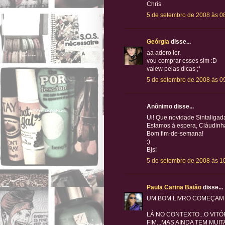
Chris
5 de setembro de 2008 às 0
Geórgia
disse...
aa adoro ler.
vou comprar esses sim :D
valew pelas dicas ;*
5 de setembro de 2008 às 0
Anônimo disse...
Ui! Que novidade Sintaligad
Estamos à espera, Cláudinh
Bom fim-de-semana!
:)
Bjs!
5 de setembro de 2008 às 1
Paula Carina Baião
disse...
UM BOM LIVRO COMEÇAM P
LÁ NO CONTEXTO...O VIT
FIM...MAS AINDA TEM MU