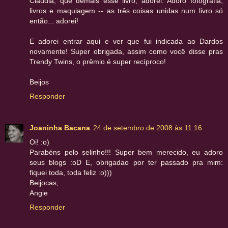
Claudia, que demais esse livro, adorei. Adoro fotografia,
livros e maquiagem -- as três coisas unidas num livro só
então... adorei!
E adorei entrar aqui e ver que fui indicada ao Dardos
novamente! Super obrigada, assim como você disse pras
Trendy Twins, o prêmio é super recíproco!
Beijos
Responder
Joaninha Bacana
24 de setembro de 2008 às 11:16
Oi! :o)
Parabéns pelo selinho!!! Super bem merecido, eu adoro
seus blogs :oD E, obrigadao por ter passado pra mim:
fiquei toda, toda feliz :o)))
Beijocas,
Angie
Responder