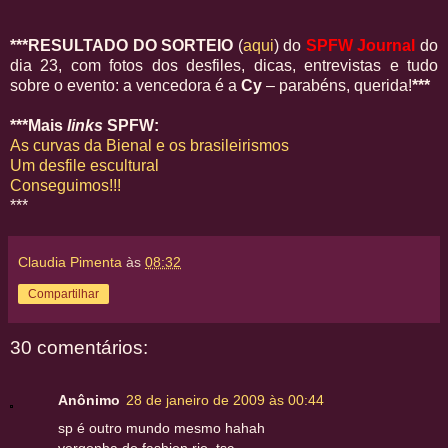
***RESULTADO DO SORTEIO
(
aqui
) do
SPFW Journal
do
dia 23, com fotos dos desfiles, dicas, entrevistas e tudo
sobre o evento: a vencedora é a
Cy
– parabéns, querida!
***
***Mais
links
SPFW:
As curvas da Bienal e os brasileirismos
Um desfile escultural
Conseguimos!!!
***
Claudia Pimenta
às
08:32
Compartilhar
30 comentários:
Anônimo
28 de janeiro de 2009 às 00:44
sp é outro mundo mesmo hahah
vergonha do fashion rio. tsc