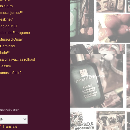
o futuro
orar juntos!!!
leskine?
bag do MET
erina de Ferragamo
 Museu d'Orsay
 Caminito!
ado!!!
 criativa... as rolhas!
 assim...
 Vamos refletir?
eur/traductor
Translate