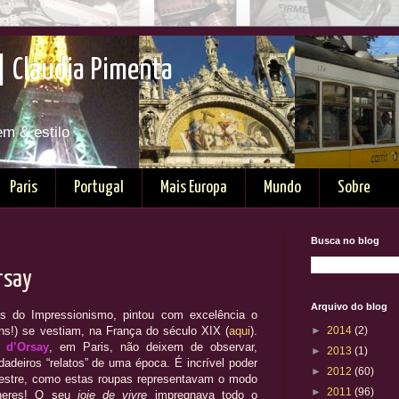
| Claudia Pimenta
em & estilo
Paris
Portugal
Mais Europa
Mundo
Sobre
Busca no blog
rsay
Arquivo do blog
s do Impressionismo, pintou com excelência o
!) se vestiam, na França do século XIX (
aqui
).
►
2014
(2)
 d’Orsay
, em Paris, não deixem de observar,
►
2013
(1)
adeiros “relatos” de uma época. É incrível poder
►
2012
(60)
 mestre, como estas roupas representavam o modo
►
2011
(96)
lheres! O seu
joie de vivre
impregnava todo o