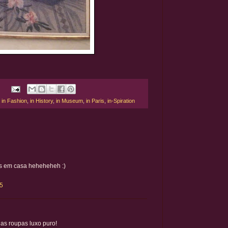
,
in Fashion
,
in History
,
in Museum
,
in Paris
,
in-Spiration
es em casa heheheheh :)
05
 as roupas luxo puro!