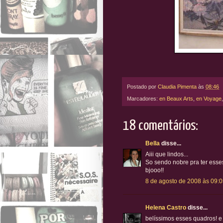
Postado por
Claudia Pimenta
às
08:46
Marcadores:
en Beaux Arts
,
en Voyage
18 comentários:
Bella
disse...
Aiii que lindos...
So sendo nobre pra ter ess
bjooo!!
8 de agosto de 2008 às 09:
Helena Castro
disse...
belíssimos esses quadros! e