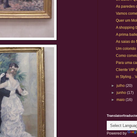
As paredes d
Vamos comem
Quer um Mo
A shopping 
A prima ball
As saias do
Um colorido
Como convid
Para uma casa
Cliente VIP é
in Styling...
►
julho
(20)
►
junho
(17)
►
maio
(16)
Translator/traduct
Powered by