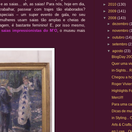
 e as saias... ah, as saias! Para nós, hoje em dia,
►
2010
(130)
trabalhar, passear com trajes tão elaborados?
►
2009
(141)
speciais – um super evento de gala, no seu
▼
2008
(143)
s mulheres usam saias tão amplas e cheias de
►
dezembro
(
sagem, é bastante feminino! E, por isso mesmo,
 saias impressionistas do M’O
, o museu mais
►
novembro
(
►
outubro
(14
►
setembro
(2
▼
agosto
(23)
BlogDay 200
Quer uma vid
in-Sights...
Chegou a hor
Roger Vivier
Highlights F
Merci!!!
Para uma cas
Dicas de mul
in Styling...
Arts & Crafts.
en Luxe... Qu