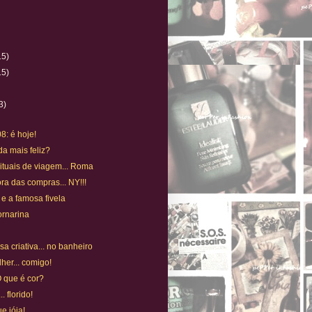
15)
15)
)
3)
8: é hoje!
a mais feliz?
 Rituais de viagem... Roma
a das compras... NY!!!
 e a famosa fivela
ornarina
a criativa... no banheiro
her... comigo!
 O que é cor?
.. florido!
e jóia!