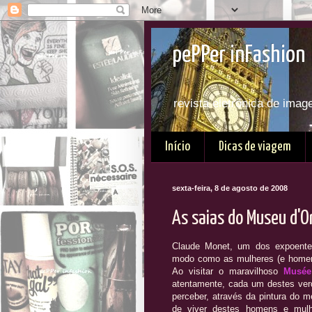
pePPer inFashion 
revista eletrônica de imag
Início
Dicas de viagem
sexta-feira, 8 de agosto de 2008
As saias do Museu d'O
Claude Monet, um dos expoente
modo como as mulheres (e homens
Ao visitar o maravilhoso
Musée
atentamente, cada um destes verd
perceber, através da pintura do
de viver destes homens e mu