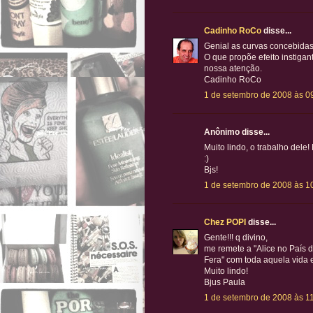
Cadinho RoCo
disse...
Genial as curvas concebidas
O que propõe efeito instigant
nossa atenção.
Cadinho RoCo
1 de setembro de 2008 às 0
Anônimo disse...
Muito lindo, o trabalho dele!
:)
Bjs!
1 de setembro de 2008 às 1
Chez POPI
disse...
Gente!!! q divino,
me remete a "Alice no País d
Fera" com toda aquela vida 
Muito lindo!
Bjus Paula
1 de setembro de 2008 às 1