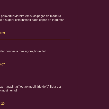
 pelo Artur Moreira em suas peças de madeira.
e a sugerir esta instabilidade capaz de inquietar
9:39
 Não conhecia mas agora, fiquei fã!
0:07
as maravilhas" ou ao mobiliário de "A Bela e a
e movimento!
1:20