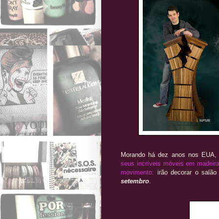
Morando há dez anos nos EUA
seus incríveis móveis em madeira,
movimento:
irão decorar o salão
setembro
.