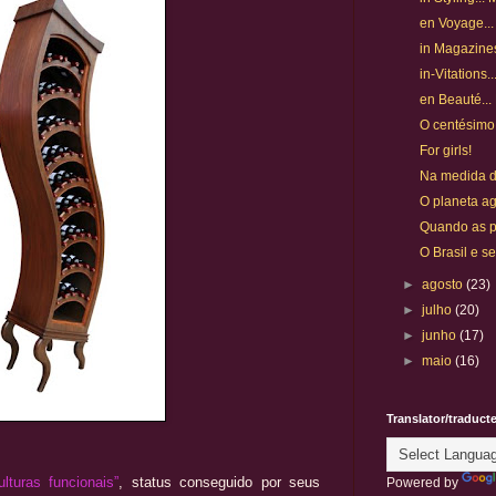
en Voyage..
in Magazine
in-Vitations
en Beauté... 
O centésimo!
For girls!
Na medida d
O planeta a
Quando as p
O Brasil e s
►
agosto
(23)
►
julho
(20)
►
junho
(17)
►
maio
(16)
Translator/traduct
ulturas funcionais”
, status conseguido por seus
Powered by