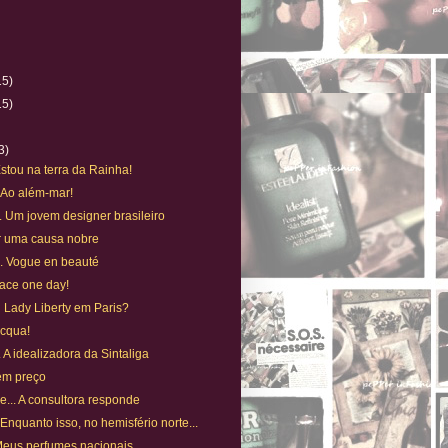
15)
15)
)
3)
 Estou na terra da Rainha!
 Ao além-mar!
.. Um jovem designer brasileiro
or uma causa nobre
... Vogue en beauté
eace one day!
Lady Liberty em Paris?
Acqua!
.. A idealizadora da Sintaliga
em preço
ue... A consultora responde
 Enquanto isso, no hemisfério norte...
. Meus perfumes nacionais