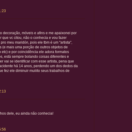
1:23
 decoração, móveis e afins e me apaixonei por
 que vc citou, não o conhecia e vou fazer
pro meu maridón, pois ele tbm é um "artista",
os (e mais uma porção de outros objetos de
etc) e por coincidência ele adora formatos
s, está sempre bolando coisas diferentes e
r vai se identificar com esse artista, pena que
 acidente há 14 anos, perdendo um dos dedos da
e fez ele diminuir muiiito seus trabalhos de
2:13
lhos dele, eu ainda não conhecia!
5:56