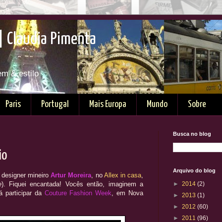
| Claudia Pimenta
em & estilo
Paris
Portugal
Mais Europa
Mundo
Sobre
Busca no blog
io
Arquivo do blog
 designer mineiro
Artur Moreira
, no
Allex in casa
,
e
). Fiquei encantada! Vocês então, imaginem a
►
2014
(2)
á participar da
Couture Fashion Week
, em Nova
►
2013
(1)
►
2012
(60)
►
2011
(96)