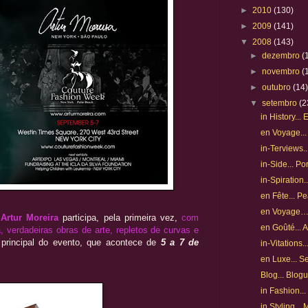
►
2010
(130)
►
2009
(141)
▼
2008
(143)
►
dezembro
(
►
novembro
(
►
outubro
(14
▼
setembro
(2
in History...
en Voyage...
in-Terviews.
in-Side... P
in-Spiration
en Fête... P
en Voyage… 
,
Artur Moreira
participa, pela primeira vez,
com
en Goûté... 
 verdadeiras obras de arte, repletos de curvas e
 principal do evento, que acontece de
5 a 7 de
in-Vitations.
en Luxe... S
Blog... Blog
in Fashion...
in Styling..