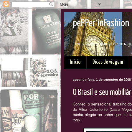
pePPer inFashion 
revista eletrônica de imag
Início
Dicas de viagem
segunda-feira, 1 de setembro de 2008
O Brasil e seu mobiliár
Conheci o sensacional trabalho do
do Allex Colontonio (
Casa Vogu
minha alegria ao saber que ele ir
York!