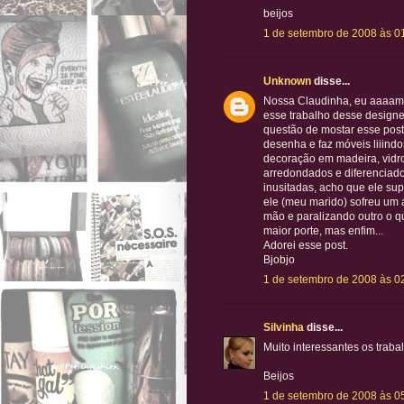
beijos
1 de setembro de 2008 às 0
Unknown
disse...
Nossa Claudinha, eu aaaamo
esse trabalho desse designer
questão de mostar esse post 
desenha e faz móveis liiind
decoração em madeira, vidro 
arredondados e diferenciado
inusitadas, acho que ele supe
ele (meu marido) sofreu um
mão e paralizando outro o qu
maior porte, mas enfim...
Adorei esse post.
Bjobjo
1 de setembro de 2008 às 0
Silvinha
disse...
Muito interessantes os traba
Beijos
1 de setembro de 2008 às 0