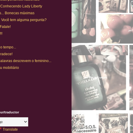
. Conhecendo Lady Liberty
s... Bonecas máximas
... Você tem alguma pergunta?
Fatale!
!!
o tempo...
gradece!
alavras descrevem o feminino...
eu mobiliário
eur/traductor
Translate