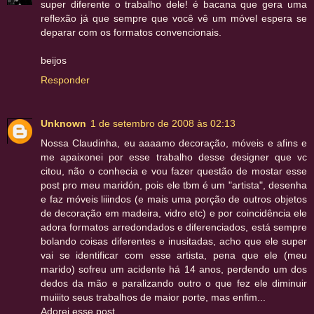
super diferente o trabalho dele! é bacana que gera uma
reflexão já que sempre que você vê um móvel espera se
deparar com os formatos convencionais.
beijos
Responder
Unknown
1 de setembro de 2008 às 02:13
Nossa Claudinha, eu aaaamo decoração, móveis e afins e
me apaixonei por esse trabalho desse designer que vc
citou, não o conhecia e vou fazer questão de mostar esse
post pro meu maridón, pois ele tbm é um "artista", desenha
e faz móveis liiindos (e mais uma porção de outros objetos
de decoração em madeira, vidro etc) e por coincidência ele
adora formatos arredondados e diferenciados, está sempre
bolando coisas diferentes e inusitadas, acho que ele super
vai se identificar com esse artista, pena que ele (meu
marido) sofreu um acidente há 14 anos, perdendo um dos
dedos da mão e paralizando outro o que fez ele diminuir
muiiito seus trabalhos de maior porte, mas enfim...
Adorei esse post.