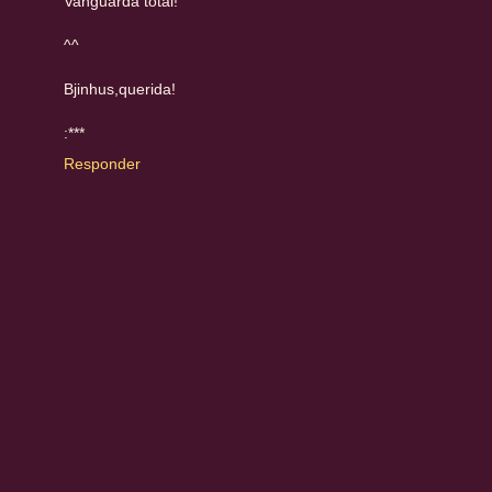
Vanguarda total!
^^
Bjinhus,querida!
:***
Responder