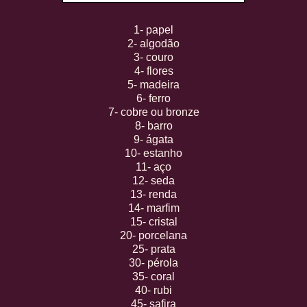
1- papel
2- algodão
3- couro
4- flores
5- madeira
6- ferro
7- cobre ou bronze
8- barro
9- ágata
10- estanho
11- aço
12- seda
13- renda
14- marfim
15- cristal
20- porcelana
25- prata
30- pérola
35- coral
40- rubi
45- safira