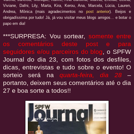
Viviane, Dafni, Lily, Marta, Kira, Kerou, Ana, Marcela, Lúcia, Lauren,
Andrea, Mônica (mais agradecimentos no
post anterior
). Beijos e
obrigadíssima por tudo! Já, já vou visitar meus blogs amigos... e botar o
papo em dia!
***SURPRESA: Vou sortear,
somente
entre
os comentários deste post e para
seguidores e/ou parceiros do blog
, o SPFW
Journal do dia 23, com fotos dos desfiles,
dicas, entrevistas e tudo sobre o evento! O
sorteio será na
quarta-feira, dia 28
–
portanto, deixem seus comentários até o dia
27 e boa sorte a todos!!