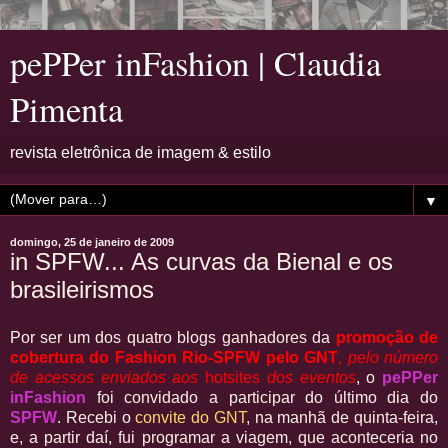
pePPer inFashion | Claudia
Pimenta
revista eletrônica de imagem & estilo
▼
domingo, 25 de janeiro de 2009
in SPFW... As curvas da Bienal e os
brasileirismos
Por ser um dos quatro blogs ganhadores da
promoção de
cobertura do Fashion Rio-SPFW pelo GNT
,
pelo número
de acessos enviados aos
hotsites
dos eventos
, o
pePPer
inFashion
foi convidado a participar do último dia do
SPFW
. Recebi o
convite do GNT
, na manhã de quinta-feira,
e, a partir daí, fui programar a viagem, que aconteceria no