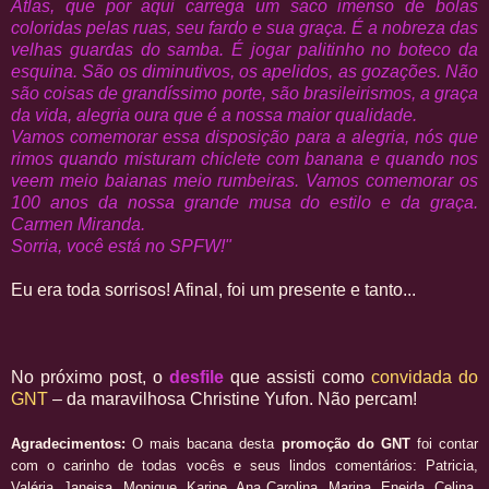
Atlas, que por aqui carrega um saco imenso de bolas
coloridas pelas ruas, seu fardo e sua graça. É a nobreza das
velhas guardas do samba. É jogar palitinho no boteco da
esquina. São os diminutivos, os apelidos, as gozações. Não
são coisas de grandíssimo porte, são brasileirismos, a graça
da vida, alegria oura que é a nossa maior qualidade.
Vamos comemorar essa disposição para a alegria, nós que
rimos quando misturam chiclete com banana e quando nos
veem meio baianas meio rumbeiras. Vamos comemorar os
100 anos da nossa grande musa do estilo e da graça.
Carmen Miranda.
Sorria, você está no SPFW!"
Eu era toda sorrisos! Afinal, foi um presente e tanto...
No próximo post, o
desfile
que assisti como
convidada do
GNT
– da maravilhosa Christine Yufon. Não percam!
Agradecimentos:
O mais bacana desta
promoção do GNT
foi contar
com o carinho de todas vocês e seus lindos comentários: Patricia,
Valéria, Janeisa, Monique, Karine, Ana Carolina, Marina, Eneida, Celina,