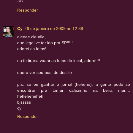
:***
Responder
Cy
26 de janeiro de 2009 às 12:38
oieeee claudia,
que legal vc ter ido pra SP!!!!!
adorei as fotos!
eu tb tiraria váaarias fotos do local, adoro!!!!
quero ver seu post do desfile.
p.s. se eu ganhar o jornal (hehehe), a gente pode se
encontrar pra tomar cafezinho na beira mar....
heheheheheh
bjsssss
cy
Responder