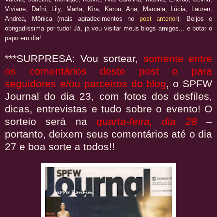
Viviane, Dafni, Lily, Marta, Kira, Kerou, Ana, Marcela, Lúcia, Lauren,
Andrea, Mônica (mais agradecimentos no
post anterior
). Beijos e
obrigadíssima por tudo! Já, já vou visitar meus blogs amigos... e botar o
papo em dia!
***SURPRESA: Vou sortear,
somente
entre
os comentários deste post e para
seguidores e/ou parceiros do blog
, o SPFW
Journal do dia 23, com fotos dos desfiles,
dicas, entrevistas e tudo sobre o evento! O
sorteio será na
quarta-feira, dia 28
–
portanto, deixem seus comentários até o dia
27 e boa sorte a todos!!