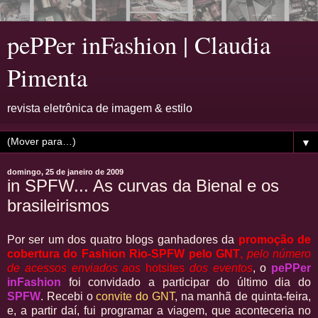
pePPer inFashion | Claudia
Pimenta
revista eletrônica de imagem & estilo
▼
domingo, 25 de janeiro de 2009
in SPFW... As curvas da Bienal e os
brasileirismos
Por ser um dos quatro blogs ganhadores da
promoção de
cobertura do Fashion Rio-SPFW pelo GNT
,
pelo número
de acessos enviados aos
hotsites
dos eventos
, o
pePPer
inFashion
foi convidado a participar do último dia do
SPFW
. Recebi o
convite do GNT
, na manhã de quinta-feira,
e, a partir daí, fui programar a viagem, que aconteceria no