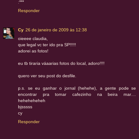
:***
Responder
Cy
26 de janeiro de 2009 às 12:38
oieeee claudia,
que legal vc ter ido pra SP!!!!!
adorei as fotos!
eu tb tiraria váaarias fotos do local, adoro!!!!
quero ver seu post do desfile.
p.s. se eu ganhar o jornal (hehehe), a gente pode se
encontrar pra tomar cafezinho na beira mar....
heheheheheh
bjsssss
cy
Responder