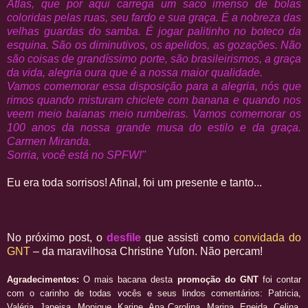
Atlas, que por aqui carrega um saco imenso de bolas
coloridas pelas ruas, seu fardo e sua graça. É a nobreza das
velhas guardas do samba. É jogar palitinho no boteco da
esquina. São os diminutivos, os apelidos, as gozações. Não
são coisas de grandíssimo porte, são brasileirismos, a graça
da vida, alegria oura que é a nossa maior qualidade.
Vamos comemorar essa disposição para a alegria, nós que
rimos quando misturam chiclete com banana e quando nos
veem meio baianas meio rumbeiras. Vamos comemorar os
100 anos da nossa grande musa do estilo e da graça.
Carmen Miranda.
Sorria, você está no SPFW!"
Eu era toda sorrisos! Afinal, foi um presente e tanto...
No próximo post, o
desfile
que assisti como
convidada do
GNT
– da maravilhosa Christine Yufon. Não percam!
Agradecimentos:
O mais bacana desta
promoção do GNT
foi contar
com o carinho de todas vocês e seus lindos comentários: Patricia,
Valéria, Janeisa, Monique, Karine, Ana Carolina, Marina, Eneida, Celina,