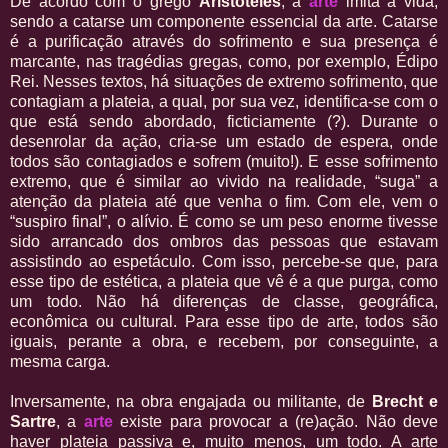
De acordo com o grego
Aristóteles
, a
arte
imita a vida,
sendo a catarse um componente essencial da arte. Catarse
é a purificação através do sofrimento e sua presença é
marcante, nas tragédias gregas, como, por exemplo, Édipo
Rei. Nesses textos, há situações de extremo sofrimento, que
contagiam a plateia, a qual, por sua vez, identifica-se com o
que está sendo abordado, ficticiamente (?). Durante o
desenrolar da ação, cria-se um estado de espera, onde
todos são contagiados e sofrem (muito!). E esse sofrimento
extremo, que é similar ao vivido na realidade, “suga” a
atenção da plateia até que venha o fim. Com ele, vem o
“suspiro final”, o alívio. É como se um peso enorme tivesse
sido arrancado dos ombros das pessoas que estavam
assistindo ao espetáculo. Com isso, percebe-se que, para
esse tipo de estética, a plateia que vê é a que purga, como
um todo. Não há diferenças de classe, geográfica,
econômica ou cultural. Para esse tipo de arte, todos são
iguais, perante a obra, e recebem, por conseguinte, a
mesma carga.
Inversamente, na obra engajada ou militante, de
Brecht e
Sartre
, a
arte
existe para provocar a (re)ação. Não deve
haver plateia passiva e, muito menos, um todo. A arte