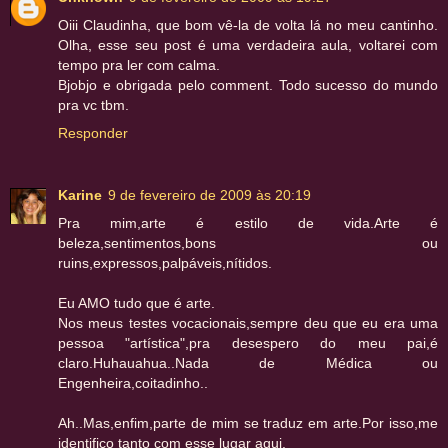
Oiii Claudinha, que bom vê-la de volta lá no meu cantinho.
Olha, esse seu post é uma verdadeira aula, voltarei com
tempo pra ler com calma.
Bjobjo e obrigada pelo comment. Todo sucesso do mundo
pra vc tbm.
Responder
Karine
9 de fevereiro de 2009 às 20:19
Pra mim,arte é estilo de vida.Arte é
beleza,sentimentos,bons ou
ruins,expressos,palpáveis,nítidos.
Eu AMO tudo que é arte.
Nos meus testes vocacionais,sempre deu que eu era uma
pessoa "artística",pra desespero do meu pai,é
claro.Huhauahua..Nada de Médica ou
Engenheira,coitadinho..
Ah..Mas,enfim,parte de mim se traduz em arte.Por isso,me
identifico tanto com esse lugar aqui.