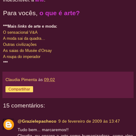
Para vocês,
o que é arte?
***Mais
links
de arte e moda:
O sensacional V&A
A moda sai da quadra…
Outras civilizações
As saias do Musée d’Orsay
A roupa do imperador
***
Claudia Pimenta
às
09:02
Compartilhar
15 comentários:
@Grazielepacheco
9 de fevereiro de 2009 às 13:47
Tudo bem... marcaremos!!
Claudia, eu encaro a arte como humanizadora, como algo