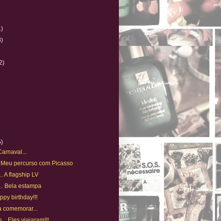
1)
8)
)
2)
5)
Carnaval...
. Meu percurso com Picasso
. A flagship LV
n… Bela estampa
ppy birthday!!!
ra comemorar...
.. Eles viajaram!!!