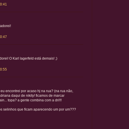
20:41
 adorei!
20:47
rei! O Karl lagerfeld está demais! ;)
20:55
eu encontrei por acaso hj na rua? (na rua não,
driana daqui de nikity! ficamos de marcar
in... topa? a gente combina com a dri!!!
 os selinhos que ficam aparecendo um por um???