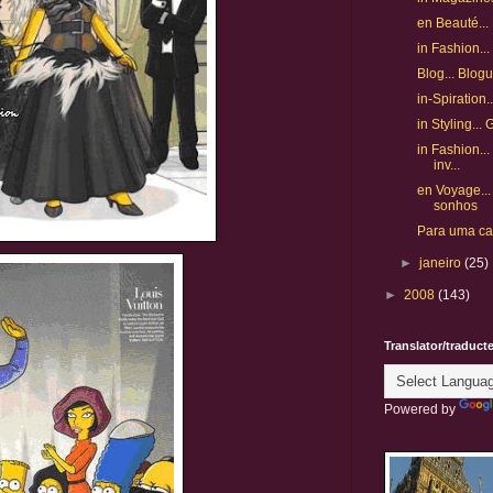
en Beauté... 
in Fashion...
Blog... Blog
in-Spiration
in Styling... 
in Fashion...
inv...
en Voyage...
sonhos
Para uma casa
►
janeiro
(25)
►
2008
(143)
Translator/traduct
Powered by