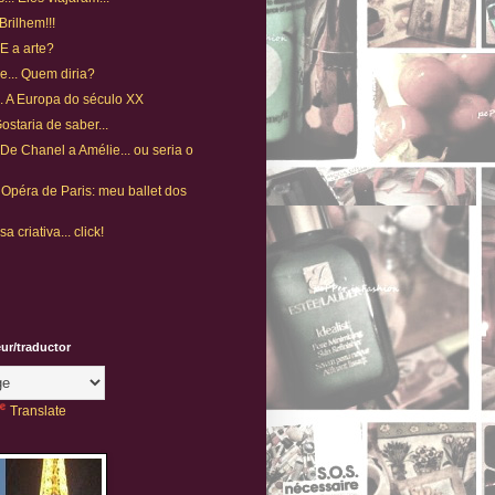
Brilhem!!!
 E a arte?
ue... Quem diria?
... A Europa do século XX
Gostaria de saber...
 De Chanel a Amélie... ou seria o
 Opéra de Paris: meu ballet dos
 criativa... click!
eur/traductor
Translate