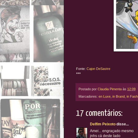
Fonte:
Cajon DeSastre
***
Postado por
Claudia Pimenta
às
12:09
Marcadores:
en Luxe
,
in Brand
,
in Fash
17 comentários:
Delfim Peixoto
disse...
Amei... engraçado mesmo
jnhs cá deste lado