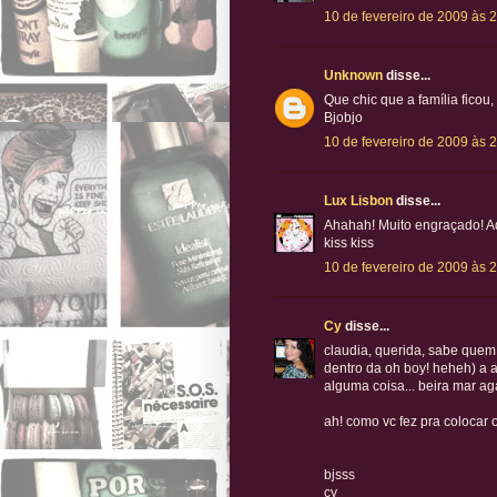
10 de fevereiro de 2009 às 
Unknown
disse...
Que chic que a família ficou,
Bjobjo
10 de fevereiro de 2009 às 
Lux Lisbon
disse...
Ahahah! Muito engraçado! Ado
kiss kiss
10 de fevereiro de 2009 às 
Cy
disse...
claudia, querida, sabe quem 
dentro da oh boy! heheh) a a
alguma coisa... beira mar aga
ah! como vc fez pra colocar
bjsss
cy