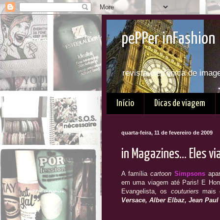
pePPer inFashion 
revista eletrônica de imag
Início
Dicas de viagem
quarta-feira, 11 de fevereiro de 2009
in Magazines... Eles vi
A família
cartoon
Simpsons
apar
em uma viagem até Paris! E Hom
Evangelista, os
couturiers
mais 
Versace, Alber Elbaz, Jean Paul 