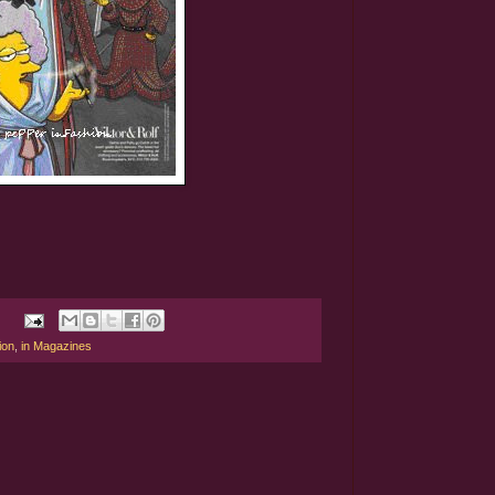
ion
,
in Magazines