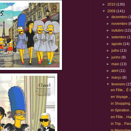
►
2010
(130)
▼
2009
(141)
►
dezembro
(
►
novembro
(
►
outubro
(12
►
setembro
(1
►
agosto
(14)
►
julho
(13)
►
junho
(9)
►
maio
(13)
►
abril
(11)
►
março
(8)
▼
fevereiro
(1
en Fête... É 
en Voyage..
in Shopping..
in-Spiratio
en Fête... Ha
in Trip... Pa
in Magazines.