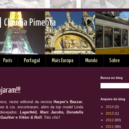
| Claudia Pimenta
em & estilo
Paris
Portugal
Mais Europa
Mundo
Sobre
Busca no blog
ajaram!!!
Arquivo do blog
ece, neste editorial da revista
Harper's
Bazzar
,
er & cia. encontraram, além da
top model
Linda
►
2014
(2)
desejados:
Lagerfeld, Marc Jacobs, Donatella
►
2013
(1)
Gaultier e Viktor & Rolf.
Très chic
!
►
2012
(60)
►
2011
(96)