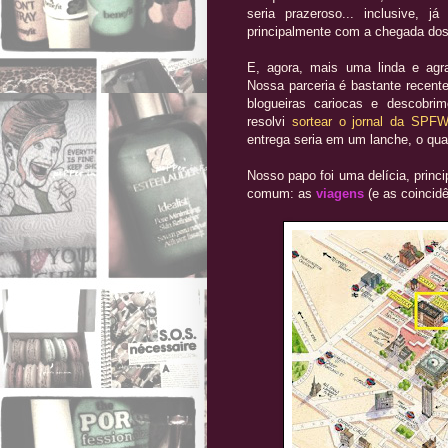
seria prazeroso... inclusive, j
principalmente com a chegada do
E, agora, mais uma linda e ag
Nossa parceria é bastante recen
blogueiras cariocas e descobr
resolvi
sortear o jornal da SPFW
entrega seria em um lanche, o qual
Nosso papo foi uma delícia, prin
comum: as
viagens
(e as coincidê