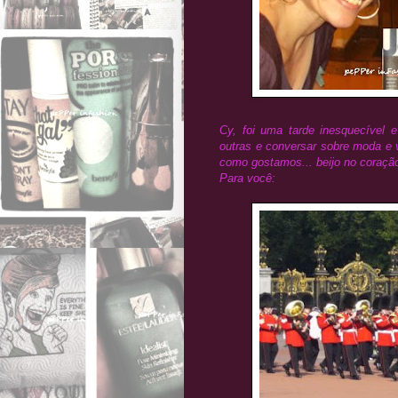
Cy, foi uma tarde inesquecível 
outras e conversar sobre moda e v
como gostamos... beijo no coração
Para você: