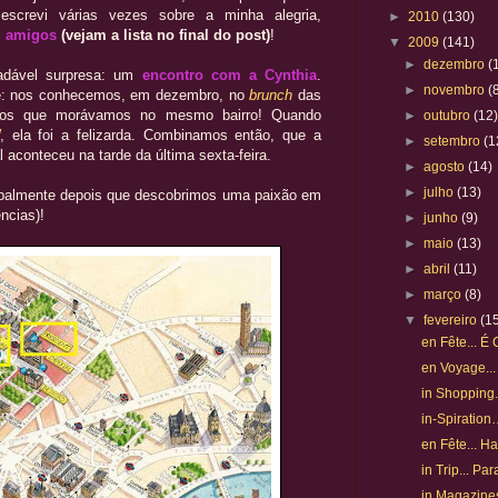
á escrevi várias vezes sobre a minha alegria,
►
2010
(130)
s
amigos
(vejam a lista no final do post)
!
▼
2009
(141)
►
dezembro
(
radável surpresa: um
encontro com a
Cynthia
.
►
novembro
(
te: nos conhecemos, em dezembro, no
brunch
das
imos que morávamos no mesmo bairro! Quando
►
outubro
(12
, ela foi a felizarda. Combinamos então, que a
►
setembro
(1
 aconteceu na tarde da última sexta-feira.
►
agosto
(14)
►
julho
(13)
cipalmente depois que descobrimos uma paixão em
ncias)!
►
junho
(9)
►
maio
(13)
►
abril
(11)
►
março
(8)
▼
fevereiro
(1
en Fête... É 
en Voyage..
in Shopping..
in-Spiratio
en Fête... Ha
in Trip... Pa
in Magazines.