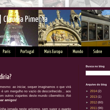
| Claudia Pimenta
em & estilo
Paris
Portugal
Mais Europa
Mundo
Sobre
Busca no blog
diria?
Arquivo do blog
 mesmo: ao iniciar, sequer imaginamos o que virá
o
é um mergulho no vazio do desconhecido... aos
►
2014
(2)
m outros viajantes deste mundo cibernético. Até
►
2013
(1)
nar amigos
!
►
2012
(60)
►
2011
(96)
inha jornada neste universo, sem supor o quanto