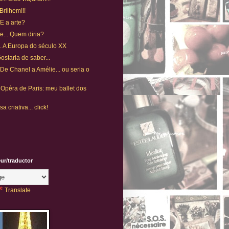
Brilhem!!!
 E a arte?
ue... Quem diria?
... A Europa do século XX
Gostaria de saber...
 De Chanel a Amélie... ou seria o
 Opéra de Paris: meu ballet dos
 criativa... click!
eur/traductor
Translate