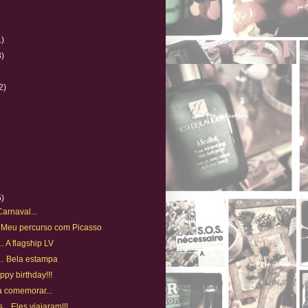
1)
8)
)
2)
5)
Carnaval...
. Meu percurso com Picasso
. A flagship LV
n… Bela estampa
ppy birthday!!!
ra comemorar...
.. Eles viajaram!!!