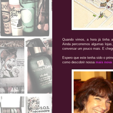
Quando vimos, a hora já tinha a
Ainda percorremos algumas lojas,
conversar um pouco mais. E chego
Espero que este tenha sido o prim
como descobrir nossa
mais nova 