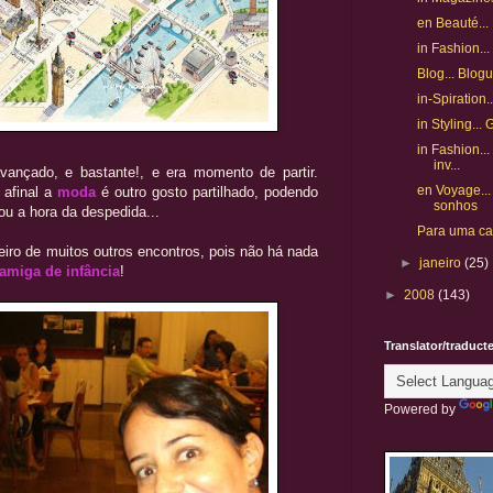
en Beauté... 
in Fashion...
Blog... Blog
in-Spiration
in Styling... 
in Fashion...
inv...
vançado, e bastante!, e era momento de partir.
en Voyage...
 afinal a
moda
é outro gosto partilhado, podendo
sonhos
u a hora da despedida...
Para uma casa
eiro de muitos outros encontros, pois não há nada
►
janeiro
(25)
amiga de infância
!
►
2008
(143)
Translator/traduct
Powered by