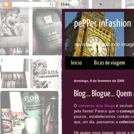
pePPer inFashion 
revista eletrônica de imag
Início
Dicas de viagem
domingo, 8 de fevereiro de 2009
Blog... Blogue... Quem 
O
universo dos blogs
é incrível
pela frente! Parece que o
começ
poucos, estabelecemos contato co
que, um dia, passamos a
colecio
Há quase nove meses, iniciei a m