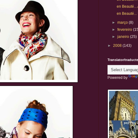
en Beauté...
en Beauté..
►
março
(8)
►
fevereiro
(1
►
janeiro
(25)
►
2008
(143)
Translator/traduct
Powered by