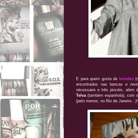
E para quem gosta de
brindes
(
encontrados nas bancas e revi
nécessaire e três pincéis, alé
Telva
(também espanhola), com o
(pelo menos, no Rio de Janeiro...)!