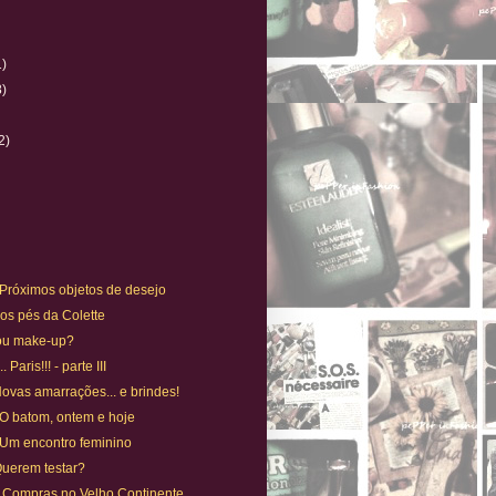
1)
8)
)
2)
 Próximos objetos de desejo
 Aos pés da Colette
ou make-up?
 Paris!!! - parte III
 Novas amarrações... e brindes!
 O batom, ontem e hoje
 Um encontro feminino
 Querem testar?
Compras no Velho Continente