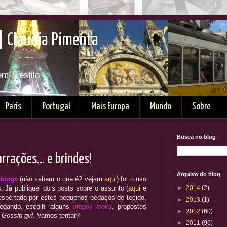
| Claudia Pimenta
em & estilo
Paris
Portugal
Mais Europa
Mundo
Sobre
Busca no blog
rrações... e brindes!
Arquivo do blog
blogs
(não sabem o que é? vejam
aqui
) foi o uso
 Já publiquei dois posts sobre o assunto (
aqui
e
►
2014
(2)
despertado por estes pequenos pedaços de tecido,
►
2013
(1)
hegando, escolhi alguns
preppy looks
, propostos
►
2012
(60)
e
Gossip girl
. Vamos tentar?
►
2011
(96)