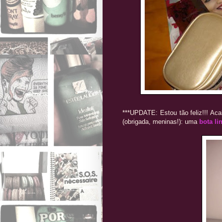
***UPDATE: Estou tão feliz!!! Ac
(obrigada, meninas!): uma
bota li