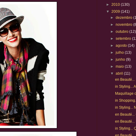
►
2010
(130)
▼
2009
(141)
►
dezembro
(
►
novembro
(
►
outubro
(12
►
setembro
(1
►
agosto
(14)
►
julho
(13)
►
junho
(9)
►
maio
(13)
▼
abril
(11)
en Beauté...
in Styling...
Maquillage 
in Shopping...
in Styling...
en Beauté...
en Beauté...
in Styling...
en Beauté… 