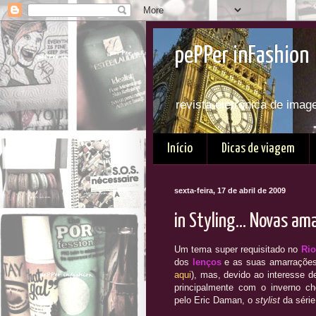
pePPer inFashion 
revista eletrônica de imag
Início
Dicas de viagem
sexta-feira, 17 de abril de 2009
in Styling... Novas ama
Um tema super requisitado no
Rio
dos
lenços
e as suas amarrações.
aqui
), mas, devido ao interesse 
principalmente com o inverno c
pelo Eric Daman, o
stylist
da séri