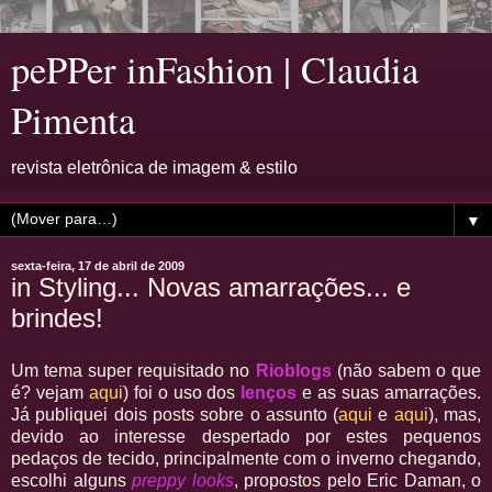
pePPer inFashion | Claudia
Pimenta
revista eletrônica de imagem & estilo
▼
sexta-feira, 17 de abril de 2009
in Styling... Novas amarrações... e
brindes!
Um tema super requisitado no
Rioblogs
(não sabem o que
é? vejam
aqui
) foi o uso dos
lenços
e as suas amarrações.
Já publiquei dois posts sobre o assunto (
aqui
e
aqui
), mas,
devido ao interesse despertado por estes pequenos
pedaços de tecido, principalmente com o inverno chegando,
escolhi alguns
preppy looks
, propostos pelo Eric Daman, o