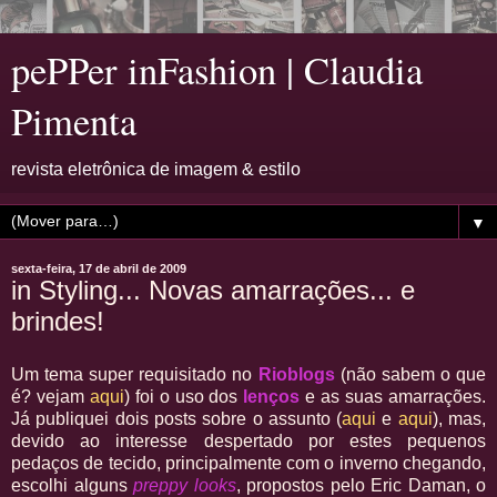
pePPer inFashion | Claudia
Pimenta
revista eletrônica de imagem & estilo
▼
sexta-feira, 17 de abril de 2009
in Styling... Novas amarrações... e
brindes!
Um tema super requisitado no
Rioblogs
(não sabem o que
é? vejam
aqui
) foi o uso dos
lenços
e as suas amarrações.
Já publiquei dois posts sobre o assunto (
aqui
e
aqui
), mas,
devido ao interesse despertado por estes pequenos
pedaços de tecido, principalmente com o inverno chegando,
escolhi alguns
preppy looks
, propostos pelo Eric Daman, o