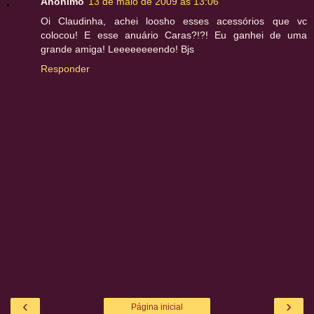
Anônimo
13 de maio de 2009 às 13:06
Oi Claudinha, achei loosho esses acessórios que vc
colocou! E esse anuário Caras?!?! Eu ganhei de uma
grande amiga! Leeeeeeeendo! Bjs
Responder
‹
›
Página inicial