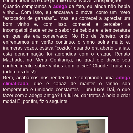
contemporânea e que permite desenvolver a inspiração!
Quando compramos a
adega
da foto, eu ainda não bebia
vinho... Com isso, eu encarava o móvel como um mero
“estocador de garrafas”... mas, eu comecei a apreciar um
bom vinho e, com isso, comecei a perceber a
incompatibilidade entre o sabor da bebida e a temperatura
em que ele era conservado. No Rio de Janeiro, onde
enfrentamos um verão contínuo, o vinho sofria muito e,
inúmeras vezes, estava “cozido” quando era aberto... aliás,
esta denominação foi aprendida com o craque Renato
Machado, no Menu Confiança, no qual ele divide seu
conhecimento sobre vinhos com o
chef
Claude Troisgros
(adoro os dois!).
Bem, acabamos nos rendendo e comprando uma
adega
climatizada
, que é capaz de manter o vinho sob
temperatura e umidade constantes – um luxo! Daí, o que
fazer com a adega antiga? Lá fui eu dar tratos à bola e criar
moda! E, por fim, fiz o seguinte: