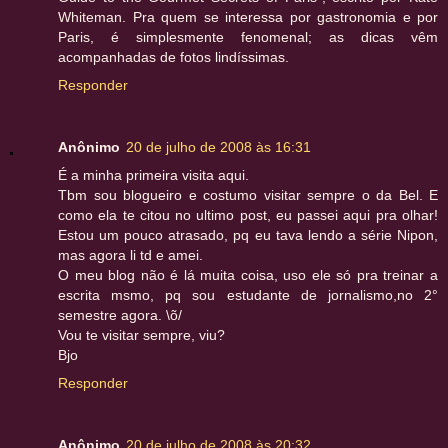
Whiteman. Pra quem se interessa por gastronomia e por
Paris, é simplesmente fenomenal; as dicas vêm
acompanhadas de fotos lindíssimas.
Responder
Anônimo
20 de julho de 2008 às 16:31
É a minha primeira visita aqui.
Tbm sou blogueiro e costumo visitar sempre o da Bel. E
como ela te citou no ultimo post, eu passei aqui pra olhar!
Estou um pouco atrasado, pq eu tava lendo a série Nipon,
mas agora li td e amei.
O meu blog não é lá muita coisa, uso ele só pra treinar a
escrita msmo, pq sou estudante de jornalismo,no 2°
semestre agora. \õ/
Vou te visitar sempre, viu?
Bjo
Responder
Anônimo
20 de julho de 2008 às 20:32