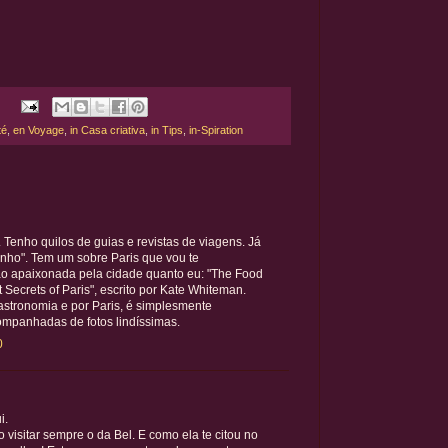
té
,
en Voyage
,
in Casa criativa
,
in Tips
,
in-Spiration
 Tenho quilos de guias e revistas de viagens. Já
nho". Tem um sobre Paris que vou te
ão apaixonada pela cidade quanto eu: "The Food
 Secrets of Paris", escrito por Kate Whiteman.
astronomia e por Paris, é simplesmente
ompanhadas de fotos lindíssimas.
0
i.
visitar sempre o da Bel. E como ela te citou no