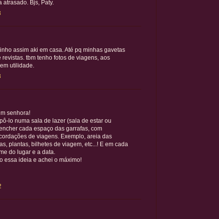
 atrasado. Bjs, Paty.
3
tinho assim aki em casa. Até pq minhas gavetas
 revistas. tbm tenho fotos de viagens, aos
em utilidade.
3
im senhora!
ô-lo numa sala de lazer (sala de estar ou
reencher cada espaço das garrafas, com
ecordações de viagens. Exemplo, areia das
s, plantas, bilhetes de viagem, etc...! E em cada
me do lugar e a data.
o essa ideia e achei o máximo!
2