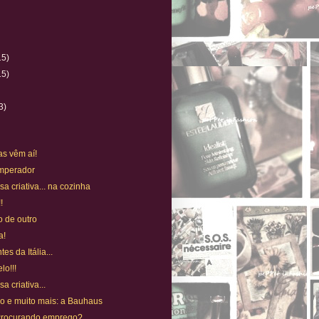
15)
15)
)
3)
as vêm aí!
Imperador
a criativa... na cozinha
!
o de outro
a!
es da Itália...
lo!!!
a criativa...
io e muito mais: a Bauhaus
. Procurando emprego?