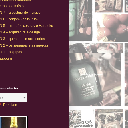
. Casa da música
7 – a costura do invisível
6 – origami (os tsurus)
 5 – mangás, cosplay e Harajuku
 4 – arquitetura e design
 3 – quimonos e acessórios
 2 – os samurais e as gueixas
 1 – as pipas
aubourg
eur/traductor
Translate