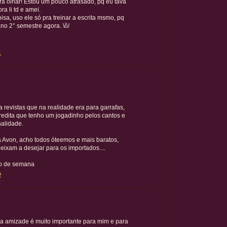
pra olhar! Estou um pouco atrasado, pq eu tava
a li td e amei.
isa, uso ele só pra treinar a escrita msmo, pq
no 2° semestre agora. \õ/
1
a revistas que na realidade era para garrafas,
Acredita que tenho um jogadinho pelos cantos e
nalidade.
 Avon, acho todos óteemos e mais baratos,
ixam a desejar para os importados....
cio de semana
2
ua amizade é muito importante para mim e para