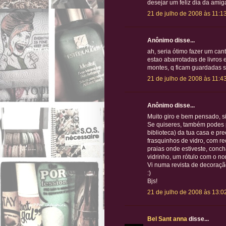
desejar um feliz dia da amiga
21 de julho de 2008 às 11:1
Anônimo disse...
ah, seria ótimo fazer um can
estao abarrotadas de livros e
montes, q ficam guardadas s
21 de julho de 2008 às 11:4
Anônimo disse...
Muito giro e bem pensado, s
Se quiseres, também podes p
biblioteca) da tua casa e p
frasquinhos de vidro, com r
praias onde estiveste, concha
vidrinho, um rótulo com o no
Vi numa revista de decoraçã
:)
Bjs!
21 de julho de 2008 às 13:0
Bel Sant anna
disse...