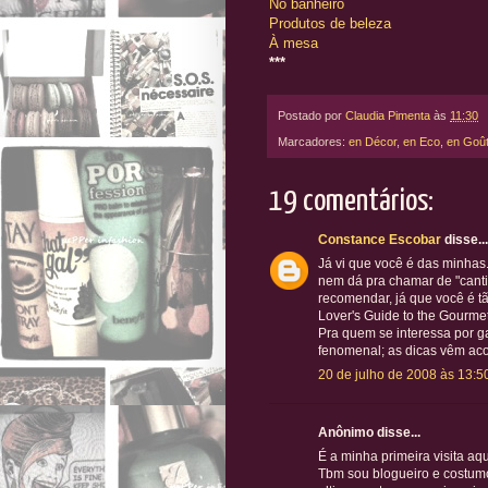
No banheiro
Produtos de beleza
À mesa
***
Postado por
Claudia Pimenta
às
11:30
Marcadores:
en Décor
,
en Eco
,
en Goû
19 comentários:
Constance Escobar
disse...
Já vi que você é das minhas.
nem dá pra chamar de "canti
recomendar, já que você é t
Lover's Guide to the Gourmet
Pra quem se interessa por g
fenomenal; as dicas vêm ac
20 de julho de 2008 às 13:5
Anônimo disse...
É a minha primeira visita aqu
Tbm sou blogueiro e costumo 