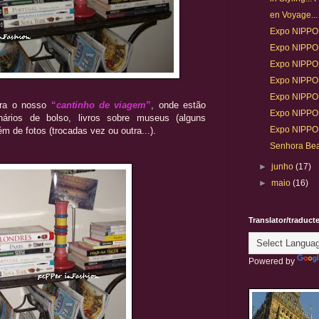
en Voyage..
Expo NIPPON 
Expo NIPPON 
Expo NIPPON
Expo NIPPON
Expo NIPPON
gora o nosso
“
cantinho de viagem
”
, onde estão
Expo NIPPON
nários de bolso, livros sobre museus (alguns
Expo NIPPON
ém de fotos (trocadas vez ou outra...).
Senhora Be
►
junho
(17)
►
maio
(16)
Translator/traduct
Powered by