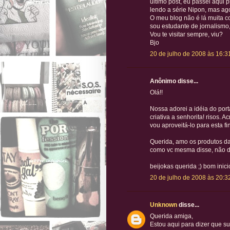
ultimo post, eu passei aqui 
lendo a série Nipon, mas agor
O meu blog não é lá muita co
sou estudante de jornalismo,
Vou te visitar sempre, viu?
Bjo
20 de julho de 2008 às 16:3
Anônimo disse...
Olá!!
Nossa adorei a idéia do port
criativa a senhorita! risos. 
vou aproveitá-lo para esta fi
Querida, amo os produtos da
como vc mesma disse, não de
beijokas querida ;) bom ini
20 de julho de 2008 às 20:3
Unknown
disse...
Querida amiga,
Estou aqui para dizer que s