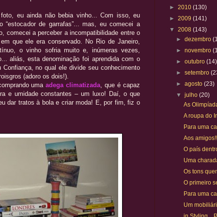
►
2010
(130)
foto, eu ainda não bebia vinho... Com isso, eu
►
2009
(141)
“estocador de garrafas”... mas, eu comecei a
▼
2008
(143)
, comecei a perceber a incompatibilidade entre o
►
dezembro
(
 em que ele era conservado. No Rio de Janeiro,
ínuo, o vinho sofria muito e, inúmeras vezes,
►
novembro
(
o... aliás, esta denominação foi aprendida com o
►
outubro
(14
Confiança, no qual ele divide seu conhecimento
►
setembro
(2
oisgros (adoro os dois!).
►
agosto
(23)
 comprando uma
adega climatizada
, que é capaz
ra e umidade constantes – um luxo! Daí, o que
▼
julho
(20)
u dar tratos à bola e criar moda! E, por fim, fiz o
As Olimpíad
A roupa do 
Para uma cas
Aos amigos!!
O país dentr
Uma charad
Os tons quent
O primeiro se
Para uma cas
Um mobiliár
in Styling..