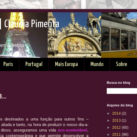
| Claudia Pimenta
em & estilo
Paris
Portugal
Mais Europa
Mundo
Sobre
Busca no blog
...
Arquivo do blog
►
2014
(2)
os destinados a uma função para outros fins –
►
2013
(1)
 aliada e tanto, na hora de produzir o nosso dia-a-
►
2012
(60)
m disso, asseguramos uma vida
eco-sustentável
,
►
2011
(96)
ia contemporânea e que permite desenvolver a