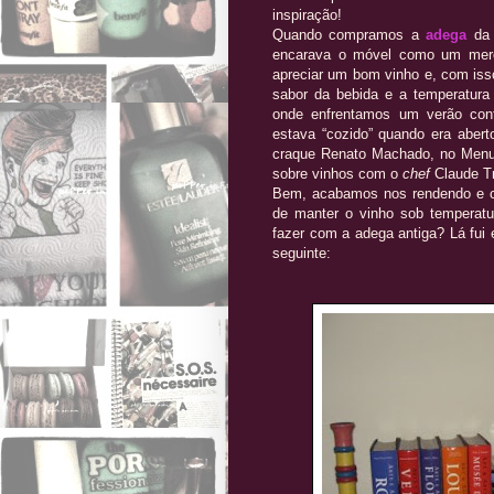
inspiração!
Quando compramos a
adega
da 
encarava o móvel como um mero 
apreciar um bom vinho e, com isso
sabor da bebida e a temperatura
onde enfrentamos um verão cont
estava “cozido” quando era abert
craque Renato Machado, no Menu 
sobre vinhos com o
chef
Claude Tr
Bem, acabamos nos rendendo e
de manter o vinho sob temperatu
fazer com a adega antiga? Lá fui e
seguinte: