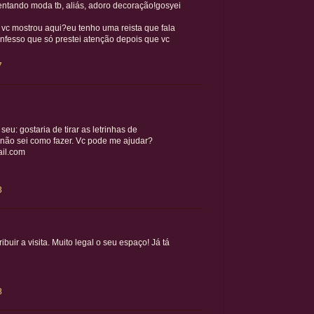
nventando moda tb, aliás, adoro decoração!gosyei
 vc mostrou aqui?eu tenho uma reista que fala
fesso que só prestei atenção depois que vc
7
eu: gostaria de tirar as letrinhas de
 não sei como fazer. Vc pode me ajudar?
il.com
3
ibuir a visita. Muito legal o seu espaço! Já tá
8