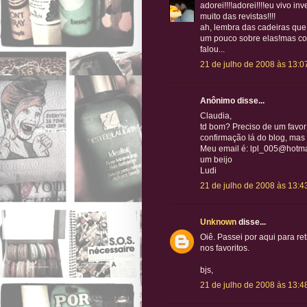
adorei!!!!adorei!!!!eu vivo i
muito das revistas!!!!
ah, lembra das cadeiras que
um pouco sobre elas!mas con
falou...
21 de julho de 2008 às 13:0
Anônimo disse...
Claudia,
td bom? Preciso de um favor s
confirmação lá do blog, mas
Meu email é: lpl_005@hotma
um beijo
Ludi
21 de julho de 2008 às 13:4
Unknown
disse...
Oiê. Passei por aqui para retr
nos favoritos.
bjs,
21 de julho de 2008 às 13:4