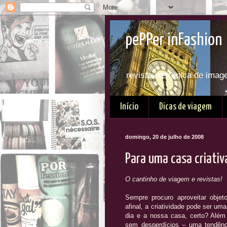
pePPer inFashion 
revista eletrônica de imag
Início
Dicas de viagem
domingo, 20 de julho de 2008
Para uma casa criativa
O cantinho de viagem e revistas!
Sempre procuro aproveitar objet
afinal, a criatividade pode ser uma
dia e a nossa casa, certo? Alé
sem desperdícios – uma tendênc