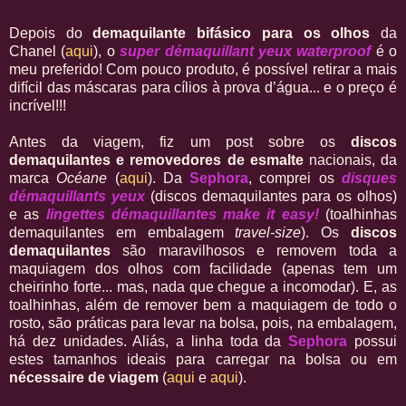
Depois do
demaquilante bifásico para os olhos
da
Chanel (
aqui
), o
super démaquillant yeux waterproof
é o
meu preferido! Com pouco produto, é possível retirar a mais
difícil das máscaras para cílios à prova d’água... e o preço é
incrível!!!
Antes da viagem, fiz um post sobre os
discos
demaquilantes e removedores de esmalte
nacionais, da
marca
Océane
(
aqui
). Da
Sephora
, comprei os
disques
démaquillants yeux
(discos demaquilantes para os olhos)
e as
lingettes démaquillantes make it easy!
(toalhinhas
demaquilantes em embalagem
travel-size
). Os
discos
demaquilantes
são maravilhosos e removem toda a
maquiagem dos olhos com facilidade (apenas tem um
cheirinho forte... mas, nada que chegue a incomodar). E, as
toalhinhas, além de remover bem a maquiagem de todo o
rosto, são práticas para levar na bolsa, pois, na embalagem,
há dez unidades. Aliás, a linha toda da
Sephora
possui
estes tamanhos ideais para carregar na bolsa ou em
nécessaire de viagem
(
aqui
e
aqui
).