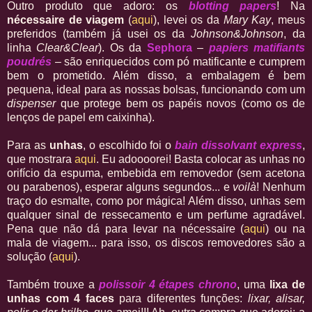
Outro produto que adoro: os
blotting papers
! Na
nécessaire de viagem
(
aqui
), levei os da
Mary Kay
, meus
preferidos (também já usei os da
Johnson&Johnson
, da
linha
Clear&Clear
). Os da
Sephora
–
papiers matifiants
poudrés
– são enriquecidos com pó matificante e cumprem
bem o prometido. Além disso, a embalagem é bem
pequena, ideal para as nossas bolsas, funcionando com um
dispenser
que protege bem os papéis novos (como os de
lenços de papel em caixinha).
Para as
unhas
, o escolhido foi o
bain dissolvant express
,
que mostrara
aqui
. Eu adoooorei! Basta colocar as unhas no
orifício da espuma, embebida em removedor (sem acetona
ou parabenos), esperar alguns segundos... e
voilà
! Nenhum
traço do esmalte, como por mágica! Além disso, unhas sem
qualquer sinal de ressecamento e um perfume agradável.
Pena que não dá para levar na nécessaire (
aqui
) ou na
mala de viagem... para isso, os discos removedores são a
solução (
aqui
).
Também trouxe a
polissoir 4 étapes chrono
, uma
lixa de
unhas com 4 faces
para diferentes funções:
lixar, alisar,