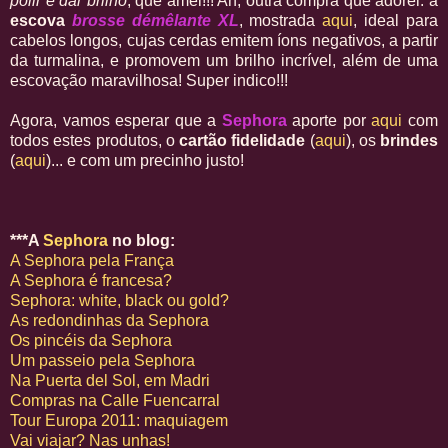
polir e dar brilho
, que amei!!! Ah, outra compra que adorei: a
escova
brosse démêlante XL
, mostrada
aqui
, ideal para
cabelos longos, cujas cerdas emitem íons negativos, a partir
da turmalina, e promovem um brilho incrível, além de uma
escovação maravilhosa! Super indico!!!
Agora, vamos esperar que a
Sephora
aporte por
aqui
com
todos estes produtos, o
cartão fidelidade
(
aqui
), os
brindes
(
aqui
)... e com um precinho justo!
***A
Sephora
no blog:
A Sephora pela França
A Sephora é francesa?
Sephora: white, black ou gold?
As redondinhas da Sephora
Os pincéis da Sephora
Um passeio pela Sephora
Na Puerta del Sol, em Madri
Compras na Calle Fuencarral
Tour Europa 2011: maquiagem
Vai viajar? Nas unhas!