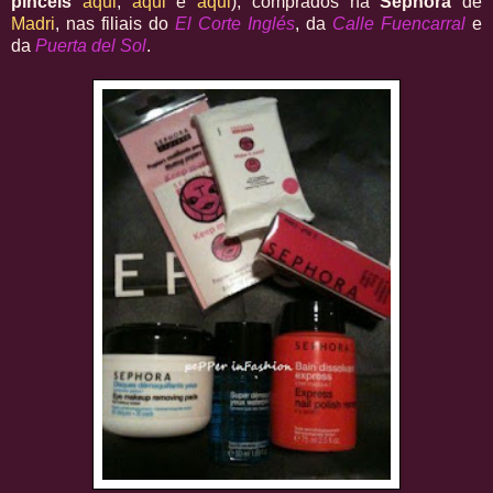
pincéis
aqui
,
aqui
e
aqui
), comprados na
Sephora
de
Madri
, nas filiais do
El Corte Inglés
, da
Calle Fuencarral
e
da
Puerta del Sol
.