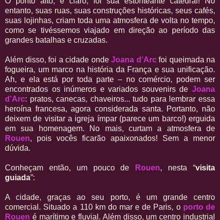
O ponto alto, é claro, foi sua estonteante catedral! No
entanto, suas ruas, suas construções históricas, seus cafés,
suas lojinhas, criam toda uma atmosfera de volta no tempo,
como se tivéssemos viajado em direção ao período das
grandes batalhas e cruzadas.
Além disso, foi a cidade onde
Joana d’Arc
foi queimada na
fogueira, um marco na história da França e sua unificação.
Ah, e ela está por toda parte – no comércio, podem ser
encontrados os inúmeros e variados souvenirs de
Joana
d’Arc
: pratos, canecas, chaveiros... tudo para lembrar essa
heroína francesa, agora considerada santa. Portanto, não
deixem de visitar a igreja ímpar (parece um barco!) erguida
em sua homenagem. No mais, curtam a atmosfera de
Rouen
, pois vocês ficarão apaixonados! Sem a menor
dúvida.
Conheçam então, um pouco de
Rouen
, nesta “
visita
guiada
”:
A cidade, graças ao seu porto, é um grande centro
comercial. Situado a 110 km do mar e de Paris, o
porto de
Rouen
é marítimo e fluvial. Além disso, um centro industrial