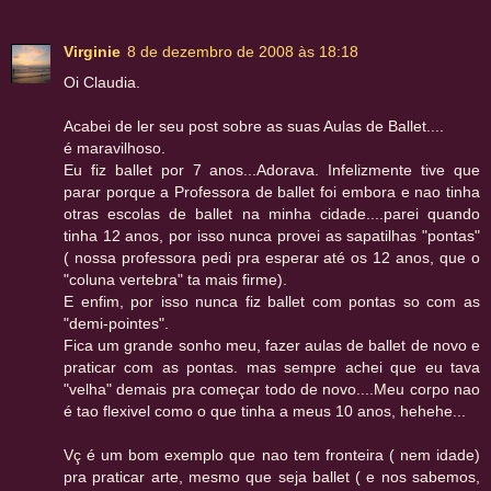
Virginie
8 de dezembro de 2008 às 18:18
Oi Claudia.
Acabei de ler seu post sobre as suas Aulas de Ballet....
é maravilhoso.
Eu fiz ballet por 7 anos...Adorava. Infelizmente tive que
parar porque a Professora de ballet foi embora e nao tinha
otras escolas de ballet na minha cidade....parei quando
tinha 12 anos, por isso nunca provei as sapatilhas "pontas"
( nossa professora pedi pra esperar até os 12 anos, que o
"coluna vertebra" ta mais firme).
E enfim, por isso nunca fiz ballet com pontas so com as
"demi-pointes".
Fica um grande sonho meu, fazer aulas de ballet de novo e
praticar com as pontas. mas sempre achei que eu tava
"velha" demais pra começar todo de novo....Meu corpo nao
é tao flexivel como o que tinha a meus 10 anos, hehehe...
Vç é um bom exemplo que nao tem fronteira ( nem idade)
pra praticar arte, mesmo que seja ballet ( e nos sabemos,