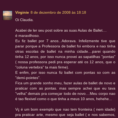
Virginie
8 de dezembro de 2008 às 18:18
Oi Claudia.
Acabei de ler seu post sobre as suas Aulas de Ballet....
é maravilhoso.
Eu fiz ballet por 7 anos...Adorava. Infelizmente tive que
parar porque a Professora de ballet foi embora e nao tinha
otras escolas de ballet na minha cidade....parei quando
tinha 12 anos, por isso nunca provei as sapatilhas "pontas"
( nossa professora pedi pra esperar até os 12 anos, que o
"coluna vertebra" ta mais firme).
E enfim, por isso nunca fiz ballet com pontas so com as
"demi-pointes".
Fica um grande sonho meu, fazer aulas de ballet de novo e
praticar com as pontas. mas sempre achei que eu tava
"velha" demais pra começar todo de novo....Meu corpo nao
é tao flexivel como o que tinha a meus 10 anos, hehehe...
Vç é um bom exemplo que nao tem fronteira ( nem idade)
pra praticar arte, mesmo que seja ballet ( e nos sabemos,